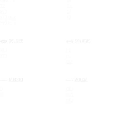
T2
T4L
X50
T7
X70 Plus
T8
X90 Plus
BELGEE
SOLARIS
X50
HS
X70
HC
KRS
JAECOO
VOLGA
J7
C50
J8
K40
K50