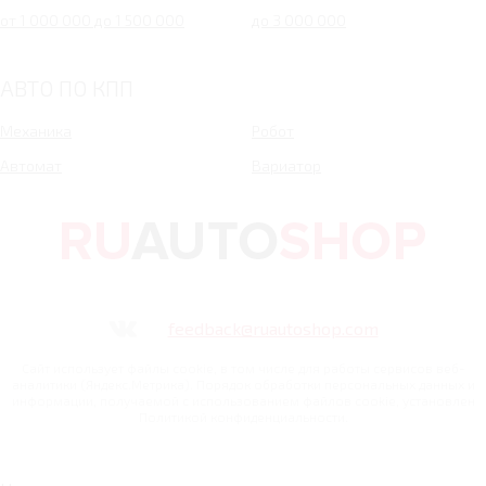
от 1 000 000 до 1 500 000
до 3 000 000
АВТО ПО КПП
Механика
Робот
Автомат
Вариатор
feedback@ruautoshop.com
Сайт использует файлы cookie, в том числе для работы сервисов веб-
аналитики (Яндекс.Метрика). Порядок обработки персональных данных и
информации, получаемой с использованием файлов cookie, установлен
Политикой конфиденциальности.