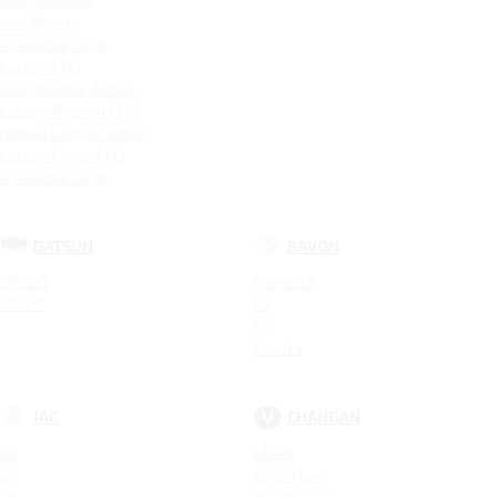
4x4 Bronto
4x4 Urban 3 дв.
Largus CNG
Granta Drive Active
Largus Фургон CNG
Новый Largus 5 мест
Largus Cross CNG
4x4 Urban 5 дв.
DATSUN
RAVON
ON-DO
Nexia R3
MI-DO
R2
R4
Gentra
JAC
CHANGAN
S3
UNI-K
S5
CS95 New
T6
Hunter Plus