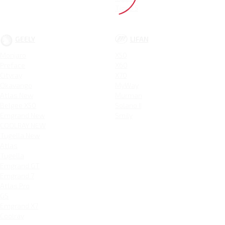
Tiggo 5
GEELY
LIFAN
Monjaro
X50
Preface
X60
Cityray
X70
Okavango
MyWay
Atlas New
Murman
Belgee X50
Solano II
Emgrand New
Smily
COOLRAY NEW
Tugella New
Atlas
Tugella
Emgrand GT
Emgrand 7
Atlas Pro
GS
Emgrand X7
Coolray