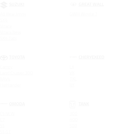
SUZUKI
GREAT WALL
All New Jimny
GWM Wingle 7
SX4
Vitara
Vitara New
SX4 Tabi
TOYOTA
CHERYEXEED
Camry
LX
Land Cruiser 300
VX
RAV4
TXL
Highlander
RX
OMODA
TANK
C5 NEW
300
C7
400
S5
500
S5 GT