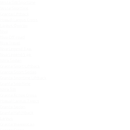
Vesta SW Sportline
Vesta Sportline
Granta Liftback
Новый Largus Cross
Largus Фургон
Niva
Niva Off-road
Niva Travel
Niva Legend 3 дв.
Niva Legend 5 дв.
Iskra Sedan
Granta Sport Liftback
Granta Sport Sedan
Granta Sportline Liftback
Granta Sportline
Iskra SW
Granta Active Cross
Новый Largus 7 мест
Granta Sedan
Granta Hatchback
Largus
Granta Универсал
Granta Cross