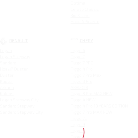
Optima
Cerato Classic
Rio X-Line
Новый Picanto
RENAULT
CHERY
Logan
Tiggo 4
Logan Stepway
Tiggo 7
Sandero
Tiggo 7 PRO
Новый Duster
Tiggo 4 Pro
Duster
Tiggo 7 Pro Max
Kaptur
Tiggo 8 Pro
Arkana
ARRIZO 8
Koleos
Tiggo 8 Pro MAX NEW
Logan Stepway City
Tiggo 4 NEW
Sandero Stepway
Tiggo 4 Pro 18 YEARS EDITION
Sandero Stepway City
Tiggo 7 Pro MAX NEW
Tiggo 7L
Tiggo 9
Tiggo 8
Tiggo 3