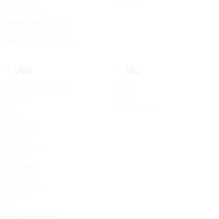
Kodiaq Scout
Jetta VS5
Superb Combi
Octavia Hockey Edition
Kodiaq Hockey Edition
Kodiaq Laurin & Klement
LADA
UAZ
Новый Largus Фургон
Patriot
Xray Cross
Hunter
Xray
Patriot PickUp
Vesta
Vesta Cross
Vesta SW
Vesta SW Cross
Vesta CNG
Vesta Sport
Largus Cross
Iskra SW Cross
Niva Sport
Aura
Niva Legend Bronto