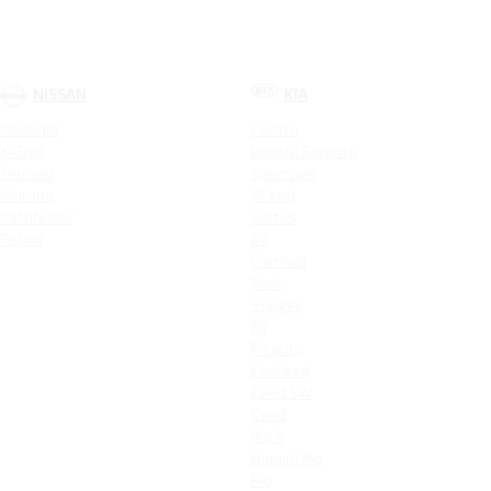
NISSAN
KIA
Qashqai
Cerato
X-Trail
Новый Sorento
Terrano
Sportage
Murano
XCeed
Pathfinder
Seltos
Patrol
K9
Carnival
Soul
Stinger
K5
Picanto
ProCeed
Ceed SW
Ceed
Rio X
Новый Rio
Rio