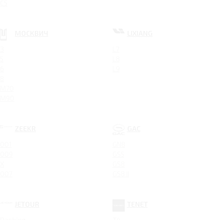
C5
МОСКВИЧ
LIXIANG
3
L7
5
L8
6
L9
8
M70
M90
ZEEKR
GAC
001
GN8
009
GS5
X
GS8
007
GS8 II
JETOUR
TENET
Dashing
T4