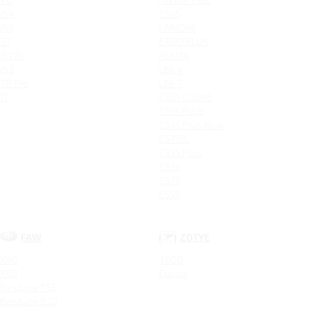
JS4
CS95
JS6
LAMORE
S7
EADO PLUS
IEV7S
ALSVIN
JS3
UNI-V
T8 Pro
UNI-T
J7
CS85 COUPE
CS55 PLUS
CS35 Plus New
CS75FL
CS35 Plus
CS35
CS75
CS55
FAW
ZOTYE
X40
T600
X80
Coupa
Bestune T55
Bestune B70