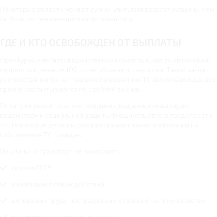
Некоторые области меняют сумму, учитывая возраст машины. Чем
он больше, тем меньше платит владелец.
ГДЕ И КТО ОСВОБОЖДЕН ОТ ВЫПЛАТЫ
Оренбуржье является единственной областью, где за автомобиль
мощностью меньше 100 л.с не облагается налогом. Такой закон
распространяется на 1 зарегистрированное ТС автовладельца, все
прочие рассчитываются по 5 рублей за силу.
Оплату не вносят и за «легковушки», выданные инвалидам
ведомствами социальной защиты. Мощность авто в пределах ста
л.с. Некоторые регионы распространяют такие требования на
собственные ТС граждан.
Пошлину на транспорт не начисляют:
героям СССР;
инвалидам боевых действий;
ветеранам труда, пострадавшие от аварий на производстве;
водителям, чьи авто были угнаны.