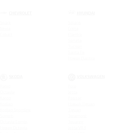
CHEVROLET
HYUNDAI
Spark
Solaris
Nexia
Creta
Cobalt
Elantra
Sonata
Tucson
Santa Fe
Новая Elantra
SKODA
VOLKSWAGEN
Rapid
Polo
Octavia
Jetta
Karoq
Passat
Kodiaq
Новый Tiguan
Kodiaq Sportline
Tiguan
Superb
Teramont
Octavia Combi
Touareg
Новая Octavia
Jetta VA3