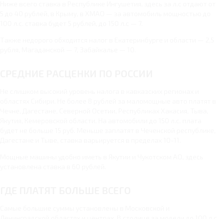
Ниже всего ставка в Республике Ингушетия, здесь за л.с отдают от
5 до 40 рублей, в Крыму, в ХМАО — за автомобиль мощностью до
100 л.с. ставка будет 5 рублей, до 150 л.с — 7.
Также недорого обходится налог в Екатеринбурге и области — 2,5
рубля, Магаданской — 7, Забайкалье — 10.
СРЕДНИЕ РАСЦЕНКИ ПО РОССИИ
Не слишком высокий уровень налога в кавказских регионах и
областях Сибири. Не более 8 рублей за маломощные авто платят в
Чечне, Дагестане, Северной Осетии, Республиках Хакасия, Тыва,
Якутия, Кемеровской области. На автомобили до 150 л.с. плата
будет не больше 15 руб. Меньше заплатят в Чеченской республике,
Дагестане и Тыве, ставка варьируется в пределах 10-11.
Мощные машины удобно иметь в Якутии и Чукотском АО, здесь
установлена ставка в 60 рублей.
ГДЕ ПЛАТЯТ БОЛЬШЕ ВСЕГО
Самые большие суммы установлены в Московской и
Ленинградской областях и центрах. В столице за модели до 100 л.с.