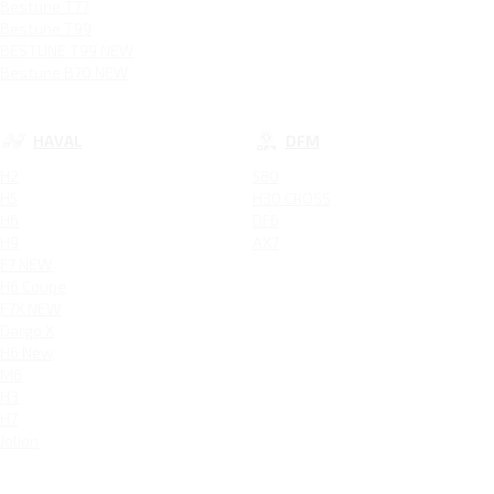
Bestune T77
Bestune T99
BESTUNE T99 NEW
Bestune B70 NEW
HAVAL
DFM
H2
580
H5
H30 CROSS
H6
DF6
H9
AX7
F7 NEW
H6 Coupe
F7X NEW
Dargo X
H6 New
M6
H3
H7
Jolion