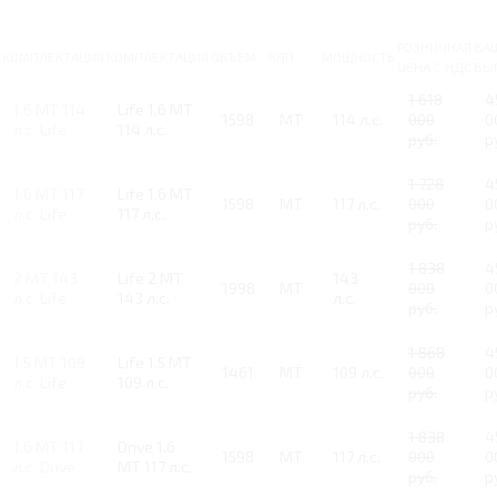
РОЗНИЧНАЯ
ВА
КОМПЛЕКТАЦИЯ
КОМПЛЕКТАЦИЯ
ОБЪЕМ
КПП
МОЩНОСТЬ
ЦЕНА С НДС
ВЫ
1 618
4
1.6 MT 114
Life 1.6 MT
1598
MT
114 л.с.
000
0
л.с. Life
114 л.с.
руб.
р
1 728
4
1.6 MT 117
Life 1.6 MT
1598
MT
117 л.с.
000
0
л.с. Life
117 л.с.
руб.
р
1 838
4
2 MT 143
Life 2 MT
143
1998
MT
000
0
л.с. Life
143 л.с.
л.с.
руб.
р
1 868
4
1.5 MT 109
Life 1.5 MT
1461
MT
109 л.с.
000
0
л.с. Life
109 л.с.
руб.
р
1 838
4
1.6 MT 117
Drive 1.6
1598
MT
117 л.с.
000
0
л.с. Drive
MT 117 л.с.
руб.
р