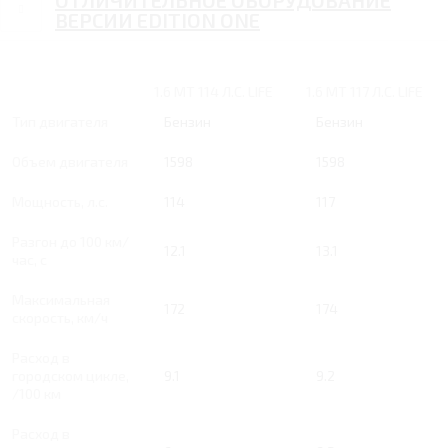
ОТЛИЧИТЕЛЬНОЕ ОБОРУДОВАНИЕ
ВЕРСИИ EDITION ONE
1.6 MT 114 Л.С. LIFE
1.6 MT 117 Л.С. LIFE
Тип двигателя
Бензин
Бензин
Объем двигателя
1598
1598
Мощность, л.с.
114
117
Разгон до 100 км/
12.1
13.1
час, с
Максимальная
172
174
скорость, км/ч
Расход в
городском цикле,
9.1
9.2
/100 км
Расход в