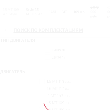
2 079
4
1.5 MT 109
Style 1.5
1461
MT
109 л.с.
000
0
л.с. Style
MT 109 л.с.
руб.
р
ПОИСК ПО КОМПЛЕКТАЦИЯМ
ТИП ДВИГАТЕЛЯ
Бензин
Дизель
ДВИГАТЕЛЬ
1.6 MT 114 л.с.
1.6 MT 117 л.с.
2 MT 143 л.с.
1.5 MT 109 л.с.
1.3 MT 150 л.с.