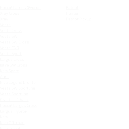
Новый Largus Фургон
Patriot
Xray Cross
Hunter
Xray
Patriot PickUp
Vesta
Vesta Cross
Vesta SW
Vesta SW Cross
Vesta CNG
Vesta Sport
Largus Cross
Iskra SW Cross
Niva Sport
Aura
Niva Legend Bronto
Vesta SW Sportline
Vesta Sportline
Granta Liftback
Новый Largus Cross
Largus Фургон
Niva
Niva Off-road
Niva Travel