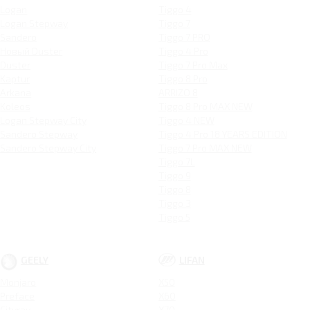
Logan
Tiggo 4
Logan Stepway
Tiggo 7
Sandero
Tiggo 7 PRO
Новый Duster
Tiggo 4 Pro
Duster
Tiggo 7 Pro Max
Kaptur
Tiggo 8 Pro
Arkana
ARRIZO 8
Koleos
Tiggo 8 Pro MAX NEW
Logan Stepway City
Tiggo 4 NEW
Sandero Stepway
Tiggo 4 Pro 18 YEARS EDITION
Sandero Stepway City
Tiggo 7 Pro MAX NEW
Tiggo 7L
Tiggo 9
Tiggo 8
Tiggo 3
Tiggo 5
GEELY
LIFAN
Monjaro
X50
Preface
X60
Cityray
X70