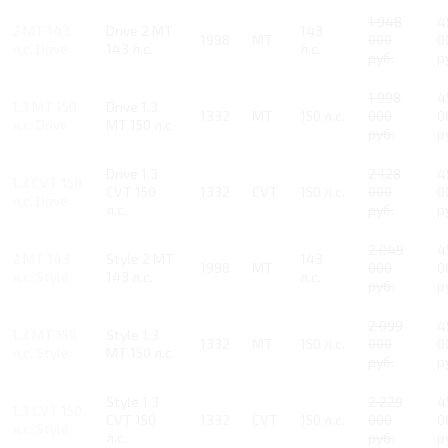
1 948
4
2 MT 143
Drive 2 MT
143
1998
MT
000
0
л.с. Drive
143 л.с.
л.с.
руб.
р
1 998
4
1.3 MT 150
Drive 1.3
1332
MT
150 л.с.
000
0
л.с. Drive
MT 150 л.с.
руб.
р
Drive 1.3
2 128
4
1.3 CVT 150
CVT 150
1332
CVT
150 л.с.
000
0
л.с. Drive
л.с.
руб.
р
2 049
4
2 MT 143
Style 2 MT
143
1998
MT
000
0
л.с. Style
143 л.с.
л.с.
руб.
р
2 099
4
1.3 MT 150
Style 1.3
1332
MT
150 л.с.
000
0
л.с. Style
MT 150 л.с.
руб.
р
Style 1.3
2 229
4
1.3 CVT 150
CVT 150
1332
CVT
150 л.с.
000
0
л.с. Style
л.с.
руб.
р