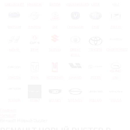
CHEVROLET
HYUNDAI
SKODA
VOLKSWAGEN
LADA
UAZ
DATSUN
RAVON
JAC
CHANGAN
FAW
ZOTYE
HAVAL
DFM
SUZUKI
GREAT
TOYOTA
CHERYEXEED
WALL
OMODA
TANK
МОСКВИЧ
LIXIANG
ZEEKR
GAC
JETOUR
TENET
BELGEE
SOLARIS
JAECOO
VOLGA
Главная
Renault
Renault Новый Duster