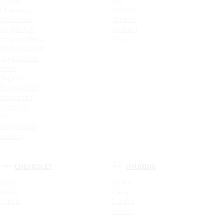
Okavango
MyWay
Atlas New
Murman
Belgee X50
Solano II
Emgrand New
Smily
COOLRAY NEW
Tugella New
Atlas
Tugella
Emgrand GT
Emgrand 7
Atlas Pro
GS
Emgrand X7
Coolray
CHEVROLET
HYUNDAI
Spark
Solaris
Nexia
Creta
Cobalt
Elantra
Sonata