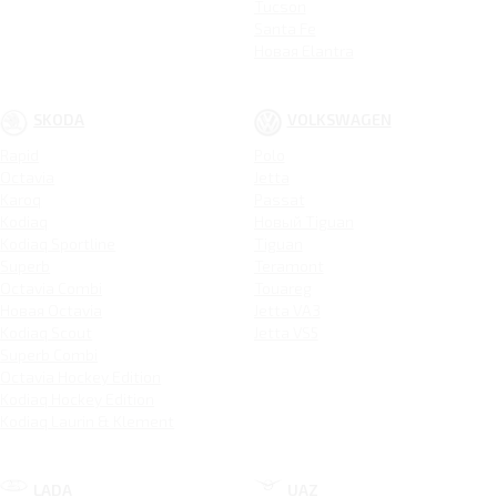
Tucson
Santa Fe
Новая Elantra
SKODA
VOLKSWAGEN
Rapid
Polo
Octavia
Jetta
Karoq
Passat
Kodiaq
Новый Tiguan
Kodiaq Sportline
Tiguan
Superb
Teramont
Octavia Combi
Touareg
Новая Octavia
Jetta VA3
Kodiaq Scout
Jetta VS5
Superb Combi
Octavia Hockey Edition
Kodiaq Hockey Edition
Kodiaq Laurin & Klement
LADA
UAZ