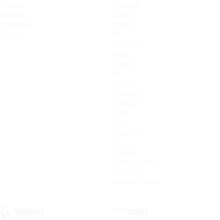
Terrano
Sportage
Murano
XCeed
Pathfinder
Seltos
Patrol
K9
Carnival
Soul
Stinger
K5
Picanto
ProCeed
Ceed SW
Ceed
Rio X
Новый Rio
Rio
Optima
Cerato Classic
Rio X-Line
Новый Picanto
RENAULT
CHERY