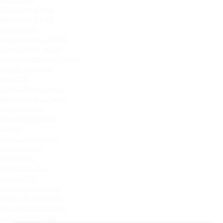
Niva Legend 3 дв.
Niva Legend 5 дв.
Iskra Sedan
Granta Sport Liftback
Granta Sport Sedan
Granta Sportline Liftback
Granta Sportline
Iskra SW
Granta Active Cross
Новый Largus 7 мест
Granta Sedan
Granta Hatchback
Largus
Granta Универсал
Granta Cross
4x4 Bronto
4x4 Urban 3 дв.
Largus CNG
Granta Drive Active
Largus Фургон CNG
Новый Largus 5 мест
Largus Cross CNG