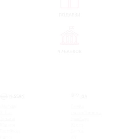
ПОДАРКИ
47 БАНКОВ
NISSAN
KIA
Qashqai
Cerato
X-Trail
Новый Sorento
Terrano
Sportage
Murano
XCeed
Pathfinder
Seltos
Patrol
K9