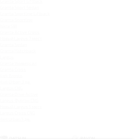
Granta Sport Liftback
Granta Sport Sedan
Granta Sportline Liftback
Granta Sportline
Iskra SW
Granta Active Cross
Новый Largus 7 мест
Granta Sedan
Granta Hatchback
Largus
Granta Универсал
Granta Cross
4x4 Bronto
4x4 Urban 3 дв.
Largus CNG
Granta Drive Active
Largus Фургон CNG
Новый Largus 5 мест
Largus Cross CNG
4x4 Urban 5 дв.
DATSUN
RAVON