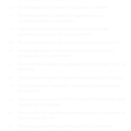
Органайзеры в спинках передних сидений
Внутрисалонное зеркало заднего вида с
антибликовым покрытием
Передний подлокотник с отделением для
хранения и функцией охлаждения
Подстаканники на центральной консоли (2 шт.)
Индивидуальные зеркала в солнцезащитных
козырьках с подсветкой
Регулировка спинки сидений второго ряда по углу
наклона
Центральный подголовник сиденья второго ряда
Подголовники сидений с функцией регулировки
по высоте
Центральный подлокотник с подстаканниками для
задних пассажиров
Механизм складывания спинки задних сидений (в
пропорции 60/40)
Индивидуальная подсветка для пассажиров
переднего и заднего ряда