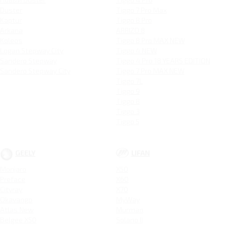
Duster
Tiggo 7 Pro Max
Kaptur
Tiggo 8 Pro
Arkana
ARRIZO 8
Koleos
Tiggo 8 Pro MAX NEW
Logan Stepway City
Tiggo 4 NEW
Sandero Stepway
Tiggo 4 Pro 18 YEARS EDITION
Sandero Stepway City
Tiggo 7 Pro MAX NEW
Tiggo 7L
Tiggo 9
Tiggo 8
Tiggo 3
Tiggo 5
GEELY
LIFAN
Monjaro
X50
Preface
X60
Cityray
X70
Okavango
MyWay
Atlas New
Murman
Belgee X50
Solano II