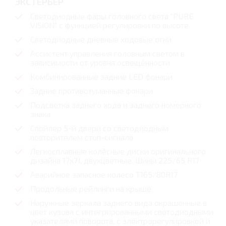
ЭКСТЕРЬЕР
Светодиодные фары головного света "PURE
VISION" с функцией регулировки по высоте
Светодиодные дневные ходовые огни
Ассистент управления головным светом в
зависимости от уровня освещённости
Комбинированные задние LED фонари
Задние противотуманные фонари
Подсветка заднего хода и заднего номерного
знака
Спойлер 5-й двери со светодиодным
повторителем стоп-сигнала
Легкосплавные колёсные диски оригинального
дизайна 17х7J, двухцветные. Шины 225/65 R17
Аварийное запасное колесо T165/80R17
Продольные рейлинги на крыше
Наружные зеркала заднего вида окрашенные в
цвет кузова с интегрированными светодиодными
указателями поворота, с электрорегулировкой и