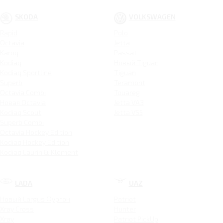
SKODA
VOLKSWAGEN
Rapid
Polo
Octavia
Jetta
Karoq
Passat
Kodiaq
Новый Tiguan
Kodiaq Sportline
Tiguan
Superb
Teramont
Octavia Combi
Touareg
Новая Octavia
Jetta VA3
Kodiaq Scout
Jetta VS5
Superb Combi
Octavia Hockey Edition
Kodiaq Hockey Edition
Kodiaq Laurin & Klement
LADA
UAZ
Новый Largus Фургон
Patriot
Xray Cross
Hunter
Xray
Patriot PickUp