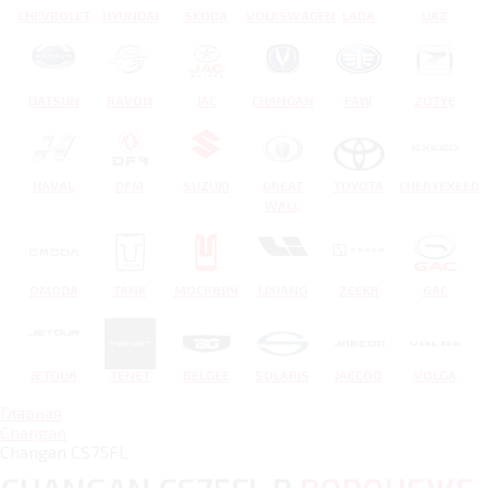
CHEVROLET
HYUNDAI
SKODA
VOLKSWAGEN
LADA
UAZ
DATSUN
RAVON
JAC
CHANGAN
FAW
ZOTYE
HAVAL
DFM
SUZUKI
GREAT
TOYOTA
CHERYEXEED
WALL
OMODA
TANK
МОСКВИЧ
LIXIANG
ZEEKR
GAC
JETOUR
TENET
BELGEE
SOLARIS
JAECOO
VOLGA
Главная
Changan
Changan CS75FL