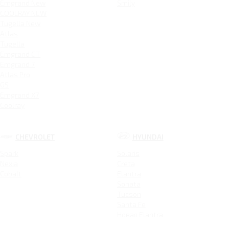
Emgrand New
Smily
COOLRAY NEW
Tugella New
Atlas
Tugella
Emgrand GT
Emgrand 7
Atlas Pro
GS
Emgrand X7
Coolray
CHEVROLET
HYUNDAI
Spark
Solaris
Nexia
Creta
Cobalt
Elantra
Sonata
Tucson
Santa Fe
Новая Elantra