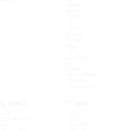
Carnival
Soul
Stinger
K5
Picanto
ProCeed
Ceed SW
Ceed
Rio X
Новый Rio
Rio
Optima
Cerato Classic
Rio X-Line
Новый Picanto
RENAULT
CHERY
Logan
Tiggo 4
Logan Stepway
Tiggo 7
Sandero
Tiggo 7 PRO
Новый Duster
Tiggo 4 Pro