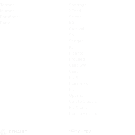
Terrano
Sportage
Murano
XCeed
Pathfinder
Seltos
Patrol
K9
Carnival
Soul
Stinger
K5
Picanto
ProCeed
Ceed SW
Ceed
Rio X
Новый Rio
Rio
Optima
Cerato Classic
Rio X-Line
Новый Picanto
RENAULT
CHERY