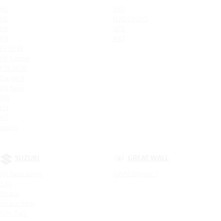
H2
580
H5
H30 CROSS
H6
DF6
H9
AX7
F7 NEW
H6 Coupe
F7X NEW
Dargo X
H6 New
M6
H3
H7
Jolion
SUZUKI
GREAT WALL
All New Jimny
GWM Wingle 7
SX4
Vitara
Vitara New
SX4 Tabi