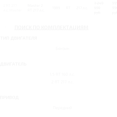
3 249
99
2 RT 217
Master 2
1989
RT
217 л.с.
990
99
л.с. Master
RT 217 л.с.
руб.
ру
ПОИСК ПО КОМПЛЕКТАЦИЯМ
ТИП ДВИГАТЕЛЯ
Бензин
ДВИГАТЕЛЬ
1.5 RT 160 л.с.
2 RT 217 л.с.
ПРИВОД
Передний