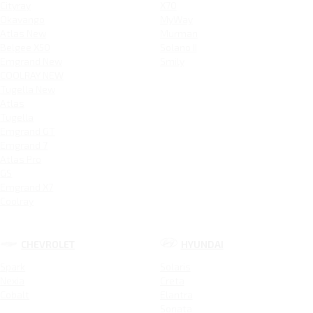
Cityray
X70
Okavango
MyWay
Atlas New
Murman
Belgee X50
Solano II
Emgrand New
Smily
COOLRAY NEW
Tugella New
Atlas
Tugella
Emgrand GT
Emgrand 7
Atlas Pro
GS
Emgrand X7
Coolray
CHEVROLET
HYUNDAI
Spark
Solaris
Nexia
Creta
Cobalt
Elantra
Sonata