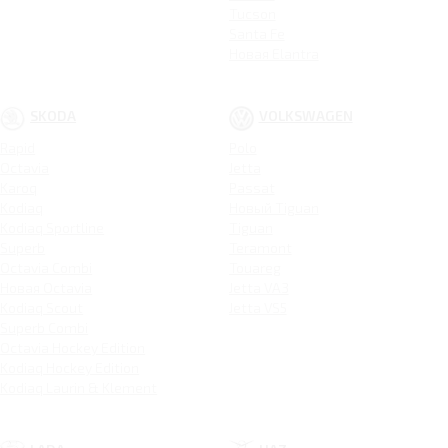
Tucson
Santa Fe
Новая Elantra
SKODA
VOLKSWAGEN
Rapid
Polo
Octavia
Jetta
Karoq
Passat
Kodiaq
Новый Tiguan
Kodiaq Sportline
Tiguan
Superb
Teramont
Octavia Combi
Touareg
Новая Octavia
Jetta VA3
Kodiaq Scout
Jetta VS5
Superb Combi
Octavia Hockey Edition
Kodiaq Hockey Edition
Kodiaq Laurin & Klement