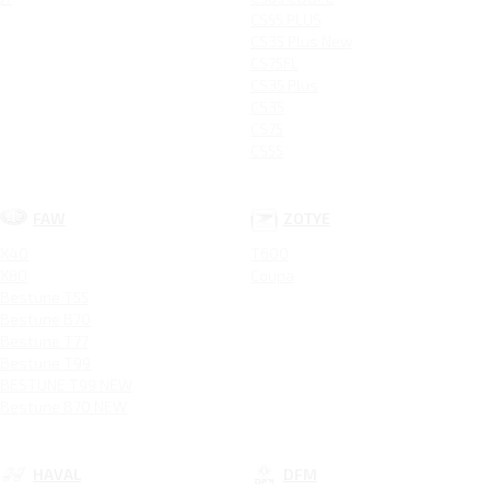
CS55 PLUS
CS35 Plus New
CS75FL
CS35 Plus
CS35
CS75
CS55
FAW
ZOTYE
X40
T600
X80
Coupa
Bestune T55
Bestune B70
Bestune T77
Bestune T99
BESTUNE T99 NEW
Bestune B70 NEW
HAVAL
DFM