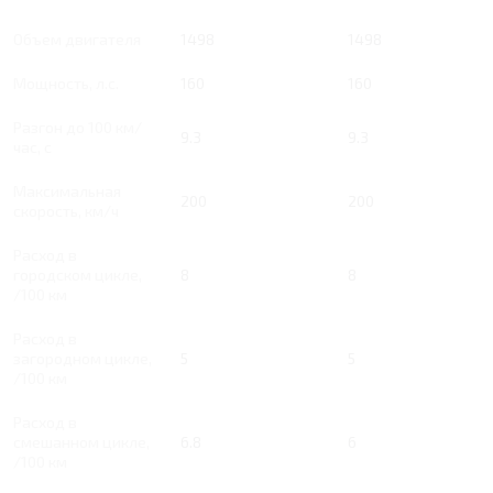
Объем двигателя
1498
1498
Мощность, л.с.
160
160
Разгон до 100 км/
9.3
9.3
час, с
Максимальная
200
200
скорость, км/ч
Расход в
городском цикле,
8
8
/100 км
Расход в
загородном цикле,
5
5
/100 км
Расход в
смешанном цикле,
6.8
6
/100 км