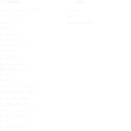
LADA
UAZ
Новый Largus Фургон
Patriot
Xray Cross
Hunter
Xray
Patriot PickUp
Vesta
Vesta Cross
Vesta SW
Vesta SW Cross
Vesta CNG
Vesta Sport
Largus Cross
Iskra SW Cross
Niva Sport
Aura
Niva Legend Bronto
Vesta SW Sportline
Vesta Sportline
Granta Liftback
Новый Largus Cross
Largus Фургон
Niva
Niva Off-road