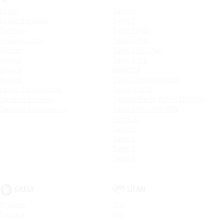
Logan
Tiggo 4
Logan Stepway
Tiggo 7
Sandero
Tiggo 7 PRO
Новый Duster
Tiggo 4 Pro
Duster
Tiggo 7 Pro Max
Kaptur
Tiggo 8 Pro
Arkana
ARRIZO 8
Koleos
Tiggo 8 Pro MAX NEW
Logan Stepway City
Tiggo 4 NEW
Sandero Stepway
Tiggo 4 Pro 18 YEARS EDITION
Sandero Stepway City
Tiggo 7 Pro MAX NEW
Tiggo 7L
Tiggo 9
Tiggo 8
Tiggo 3
Tiggo 5
GEELY
LIFAN
Monjaro
X50
Preface
X60