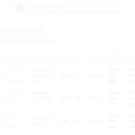
Я
согласен на обработку
персональных данных и
ознакомлен с условиями
Политики конфиденциальности
Таблица комплектаций
Сравнение комплектаций
Технические характеристики
РОЗНИЧНАЯ
ВАШ
КОМПЛЕКТАЦИЯ
КОМПЛЕКТАЦИЯ
ОБЪЕМ
КПП
МОЩНОСТЬ
ЦЕНА С НДС
ВЫГ
1.5 RT 160
Enjoyment
2 499
99
л.с.
1.5 RT 160
1498
RT
160 л.с.
990
99
Enjoyment
л.с.
руб.
ру
1.5 RT 160
Prestige
2 699
99
л.с.
1.5 RT 160
1498
RT
160 л.с.
990
99
Prestige
л.с.
руб.
ру
2 RT 217
3 099
99
Prestige 2
л.с.
1989
RT
217 л.с.
990
99
RT 217 л.с.
Prestige
руб.
ру