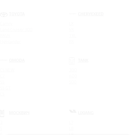
TOYOTA
CHERYEXEED
Camry
LX
Land Cruiser 300
VX
RAV4
TXL
Highlander
RX
OMODA
TANK
C5 NEW
300
C7
400
S5
500
S5 GT
C5
МОСКВИЧ
LIXIANG
3
L7
5
L8
6
L9