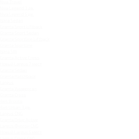
Niva Travel
Niva Legend 3 дв.
Niva Legend 5 дв.
Iskra Sedan
Granta Sport Liftback
Granta Sport Sedan
Granta Sportline Liftback
Granta Sportline
Iskra SW
Granta Active Cross
Новый Largus 7 мест
Granta Sedan
Granta Hatchback
Largus
Granta Универсал
Granta Cross
4x4 Bronto
4x4 Urban 3 дв.
Largus CNG
Granta Drive Active
Largus Фургон CNG
Новый Largus 5 мест
Largus Cross CNG