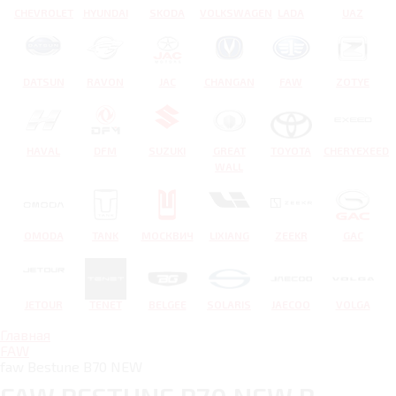
CHEVROLET
HYUNDAI
SKODA
VOLKSWAGEN
LADA
UAZ
DATSUN
RAVON
JAC
CHANGAN
FAW
ZOTYE
HAVAL
DFM
SUZUKI
GREAT
TOYOTA
CHERYEXEED
WALL
OMODA
TANK
МОСКВИЧ
LIXIANG
ZEEKR
GAC
JETOUR
TENET
BELGEE
SOLARIS
JAECOO
VOLGA
Главная
FAW
faw Bestune B70 NEW