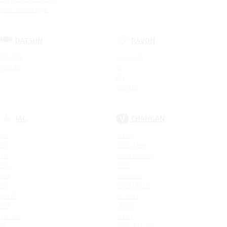
4x4 Urban 5 дв.
DATSUN
RAVON
ON-DO
Nexia R3
MI-DO
R2
R4
Gentra
JAC
CHANGAN
S3
UNI-K
S5
CS95 New
T6
Hunter Plus
JS4
CS95
JS6
LAMORE
S7
EADO PLUS
IEV7S
ALSVIN
JS3
UNI-V
T8 Pro
UNI-T
J7
CS85 COUPE