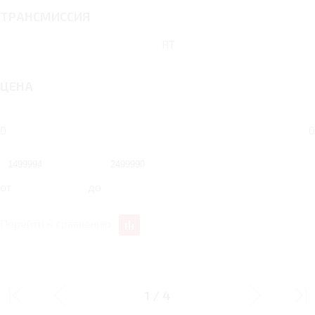
ТРАНСМИССИЯ
RT
ЦЕНА
0
0
от
до
Перейти к сравнению
1.5 RT 160 Л.С.
1.5 RT 160 Л.С.
ENJOYMENT
PRESTIGE
1
/
4
Тип двигателя
Бензин
Бензин