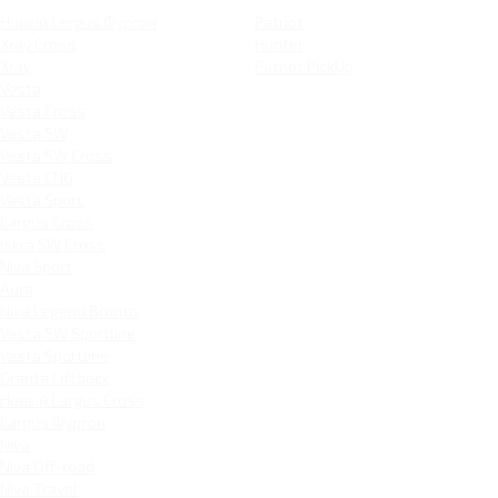
Новый Largus Фургон
Patriot
Xray Cross
Hunter
Xray
Patriot PickUp
Vesta
Vesta Cross
Vesta SW
Vesta SW Cross
Vesta CNG
Vesta Sport
Largus Cross
Iskra SW Cross
Niva Sport
Aura
Niva Legend Bronto
Vesta SW Sportline
Vesta Sportline
Granta Liftback
Новый Largus Cross
Largus Фургон
Niva
Niva Off-road
Niva Travel