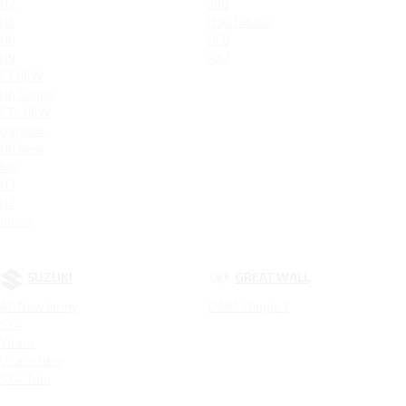
H2
580
H5
H30 CROSS
H6
DF6
H9
AX7
F7 NEW
H6 Coupe
F7X NEW
Dargo X
H6 New
M6
H3
H7
Jolion
SUZUKI
GREAT WALL
All New Jimny
GWM Wingle 7
SX4
Vitara
Vitara New
SX4 Tabi