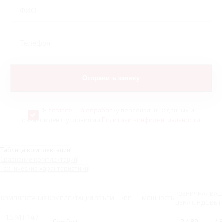
Я
согласен на обработку
персональных данных и
ознакомлен с условиями
Политики конфиденциальности
Таблица комплектаций
Сравнение комплектаций
Технические характеристики
РОЗНИЧНАЯ
ВАШ
КОМПЛЕКТАЦИЯ
КОМПЛЕКТАЦИЯ
ОБЪЕМ
КПП
МОЩНОСТЬ
ЦЕНА С НДС
ВЫГ
1.5 MT 147
Comfort
2 489
4