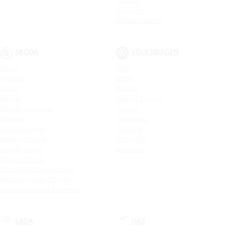
Santa Fe
Новая Elantra
SKODA
VOLKSWAGEN
Rapid
Polo
Octavia
Jetta
Karoq
Passat
Kodiaq
Новый Tiguan
Kodiaq Sportline
Tiguan
Superb
Teramont
Octavia Combi
Touareg
Новая Octavia
Jetta VA3
Kodiaq Scout
Jetta VS5
Superb Combi
Octavia Hockey Edition
Kodiaq Hockey Edition
Kodiaq Laurin & Klement
LADA
UAZ