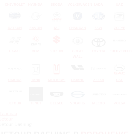
CHEVROLET
HYUNDAI
SKODA
VOLKSWAGEN
LADA
UAZ
DATSUN
RAVON
JAC
CHANGAN
FAW
ZOTYE
HAVAL
DFM
SUZUKI
GREAT
TOYOTA
CHERYEXEED
WALL
OMODA
TANK
МОСКВИЧ
LIXIANG
ZEEKR
GAC
JETOUR
TENET
BELGEE
SOLARIS
JAECOO
VOLGA
Главная
Jetour
Jetour Dashing