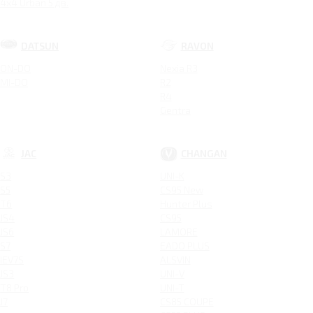
4x4 Urban 5 дв.
DATSUN
RAVON
ON-DO
Nexia R3
MI-DO
R2
R4
Gentra
JAC
CHANGAN
S3
UNI-K
S5
CS95 New
T6
Hunter Plus
JS4
CS95
JS6
LAMORE
S7
EADO PLUS
IEV7S
ALSVIN
JS3
UNI-V
T8 Pro
UNI-T
J7
CS85 COUPE