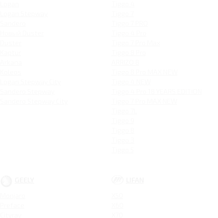
Logan
Tiggo 4
Logan Stepway
Tiggo 7
Sandero
Tiggo 7 PRO
Новый Duster
Tiggo 4 Pro
Duster
Tiggo 7 Pro Max
Kaptur
Tiggo 8 Pro
Arkana
ARRIZO 8
Koleos
Tiggo 8 Pro MAX NEW
Logan Stepway City
Tiggo 4 NEW
Sandero Stepway
Tiggo 4 Pro 18 YEARS EDITION
Sandero Stepway City
Tiggo 7 Pro MAX NEW
Tiggo 7L
Tiggo 9
Tiggo 8
Tiggo 3
Tiggo 5
GEELY
LIFAN
Monjaro
X50
Preface
X60
Cityray
X70