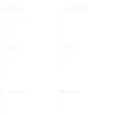
TOYOTA
CHERYEXEED
Camry
LX
Land Cruiser 300
VX
RAV4
TXL
Highlander
RX
OMODA
TANK
C5 NEW
300
C7
400
S5
500
S5 GT
C5
МОСКВИЧ
LIXIANG
3
L7
5
L8
6
L9