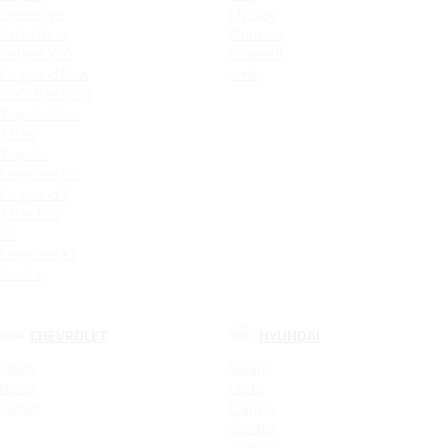
Okavango
MyWay
Atlas New
Murman
Belgee X50
Solano II
Emgrand New
Smily
COOLRAY NEW
Tugella New
Atlas
Tugella
Emgrand GT
Emgrand 7
Atlas Pro
GS
Emgrand X7
Coolray
CHEVROLET
HYUNDAI
Spark
Solaris
Nexia
Creta
Cobalt
Elantra
Sonata
Tucson