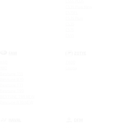
CS55 PLUS
CS35 Plus New
CS75FL
CS35 Plus
CS35
CS75
CS55
FAW
ZOTYE
X40
T600
X80
Coupa
Bestune T55
Bestune B70
Bestune T77
Bestune T99
BESTUNE T99 NEW
Bestune B70 NEW
HAVAL
DFM