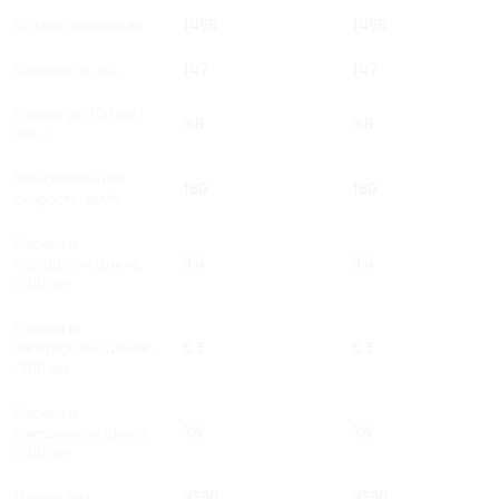
Объем двигателя
1498
1498
Мощность, л.с.
147
147
Разгон до 100 км/
9.8
9.8
час, с
Максимальная
180
180
скорость, км/ч
Расход в
городском цикле,
9.4
9.4
/100 км
Расход в
загородном цикле,
6.3
6.3
/100 км
Расход в
смешанном цикле,
7.4
7.4
/100 км
Длина, мм
4590
4590