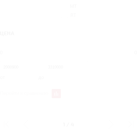
MT
RT
ЦЕНА
0
0
от
до
Перейти к сравнению
1.5 MT 147 Л.С.
1.5 RT 147 Л.С.
COMFORT PLUS
COMFORT
1
/
4
Тип двигателя
Бензин
Бензин