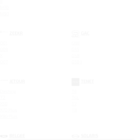
8
M70
M90
ZEEKR
GAC
001
GN8
009
GS5
X
GS8
007
GS8 II
JETOUR
TENET
Dashing
T4
T2
T4L
X50
T7
X70 Plus
T8
X90 Plus
BELGEE
SOLARIS