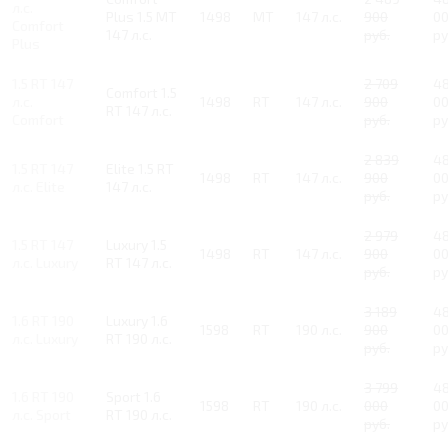
л.с.
Plus 1.5 MT
1498
MT
147 л.с.
900
0
Comfort
147 л.с.
руб.
ру
Plus
1.5 RT 147
2 709
4
Comfort 1.5
л.с.
1498
RT
147 л.с.
900
0
RT 147 л.с.
Comfort
руб.
ру
2 839
4
1.5 RT 147
Elite 1.5 RT
1498
RT
147 л.с.
900
0
л.с. Elite
147 л.с.
руб.
ру
2 979
4
1.5 RT 147
Luxury 1.5
1498
RT
147 л.с.
900
0
л.с. Luxury
RT 147 л.с.
руб.
ру
3 189
4
1.6 RT 190
Luxury 1.6
1598
RT
190 л.с.
900
0
л.с. Luxury
RT 190 л.с.
руб.
ру
3 799
4
1.6 RT 190
Sport 1.6
1598
RT
190 л.с.
000
0
л.с. Sport
RT 190 л.с.
руб.
ру