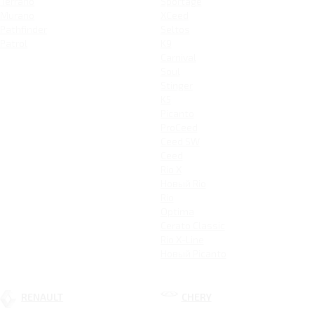
Terrano
Sportage
Murano
XCeed
Pathfinder
Seltos
Patrol
K9
Carnival
Soul
Stinger
K5
Picanto
ProCeed
Ceed SW
Ceed
Rio X
Новый Rio
Rio
Optima
Cerato Classic
Rio X-Line
Новый Picanto
RENAULT
CHERY