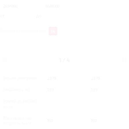
от
до
Перейти к сравнению
2.4 MT 139 Л.С. FULL
2.4 MT 139 Л.С. FULL
EXTRA
EXTRA
1
/
4
Тип двигателя
Бензин
Бензин
Объем двигателя
2378
2378
Мощность, л.с.
139
139
Разгон до 100 км/
час, с
Максимальная
150
150
скорость, км/ч