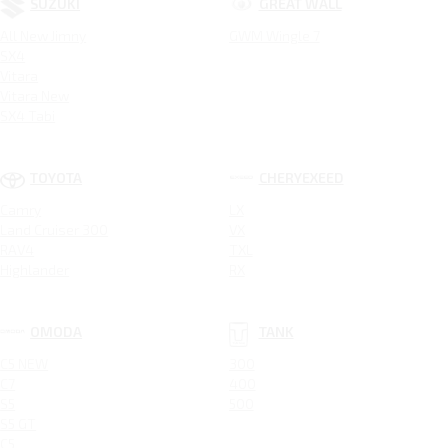
SUZUKI
GREAT WALL
All New Jimny
GWM Wingle 7
SX4
Vitara
Vitara New
SX4 Tabi
TOYOTA
CHERYEXEED
Camry
LX
Land Cruiser 300
VX
RAV4
TXL
Highlander
RX
OMODA
TANK
C5 NEW
300
C7
400
S5
500
S5 GT
C5