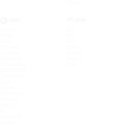
Tiggo 5
GEELY
LIFAN
Monjaro
X50
Preface
X60
Cityray
X70
Okavango
MyWay
Atlas New
Murman
Belgee X50
Solano II
Emgrand New
Smily
COOLRAY NEW
Tugella New
Atlas
Tugella
Emgrand GT
Emgrand 7
Atlas Pro
GS
Emgrand X7
Coolray