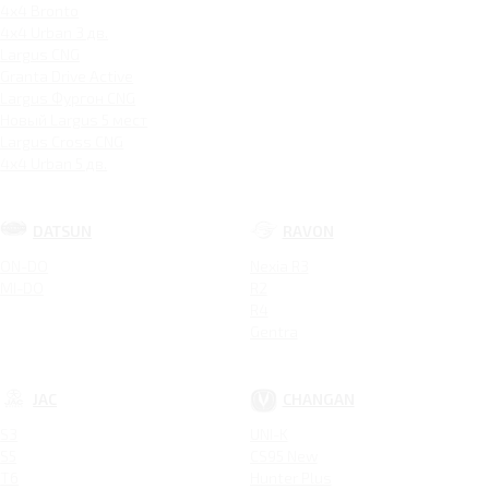
4x4 Bronto
4x4 Urban 3 дв.
Largus CNG
Granta Drive Active
Largus Фургон CNG
Новый Largus 5 мест
Largus Cross CNG
4x4 Urban 5 дв.
DATSUN
RAVON
ON-DO
Nexia R3
MI-DO
R2
R4
Gentra
JAC
CHANGAN
S3
UNI-K
S5
CS95 New
T6
Hunter Plus