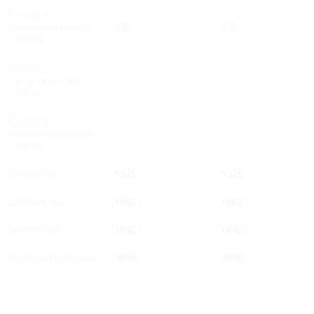
Расход в
городском цикле,
9.5
9.5
/100 км
Расход в
загородном цикле,
/100 км
Расход в
смешанном цикле,
/100 км
Длина, мм
5325
5325
Ширина, мм
1880
1880
Высота, мм
1830
1830
Колесная база, мм
3090
3090