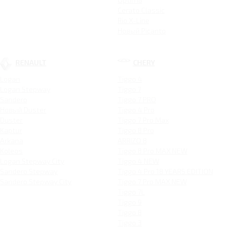
Cerato Classic
Rio X-Line
Новый Picanto
RENAULT
CHERY
Logan
Tiggo 4
Logan Stepway
Tiggo 7
Sandero
Tiggo 7 PRO
Новый Duster
Tiggo 4 Pro
Duster
Tiggo 7 Pro Max
Kaptur
Tiggo 8 Pro
Arkana
ARRIZO 8
Koleos
Tiggo 8 Pro MAX NEW
Logan Stepway City
Tiggo 4 NEW
Sandero Stepway
Tiggo 4 Pro 18 YEARS EDITION
Sandero Stepway City
Tiggo 7 Pro MAX NEW
Tiggo 7L
Tiggo 9
Tiggo 8
Tiggo 3