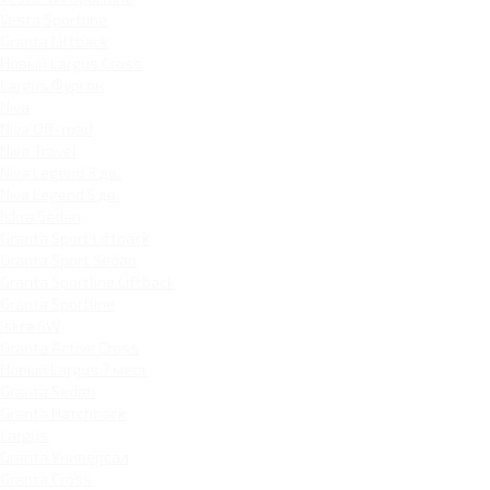
Vesta Sportline
Granta Liftback
Новый Largus Cross
Largus Фургон
Niva
Niva Off-road
Niva Travel
Niva Legend 3 дв.
Niva Legend 5 дв.
Iskra Sedan
Granta Sport Liftback
Granta Sport Sedan
Granta Sportline Liftback
Granta Sportline
Iskra SW
Granta Active Cross
Новый Largus 7 мест
Granta Sedan
Granta Hatchback
Largus
Granta Универсал
Granta Cross