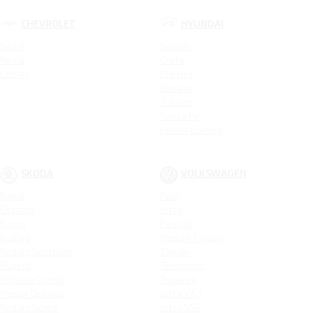
CHEVROLET
HYUNDAI
Spark
Solaris
Nexia
Creta
Cobalt
Elantra
Sonata
Tucson
Santa Fe
Новая Elantra
SKODA
VOLKSWAGEN
Rapid
Polo
Octavia
Jetta
Karoq
Passat
Kodiaq
Новый Tiguan
Kodiaq Sportline
Tiguan
Superb
Teramont
Octavia Combi
Touareg
Новая Octavia
Jetta VA3
Kodiaq Scout
Jetta VS5