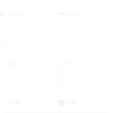
МОСКВИЧ
LIXIANG
3
L7
5
L8
6
L9
8
M70
M90
ZEEKR
GAC
001
GN8
009
GS5
X
GS8
007
GS8 II
JETOUR
TENET
Dashing
T4