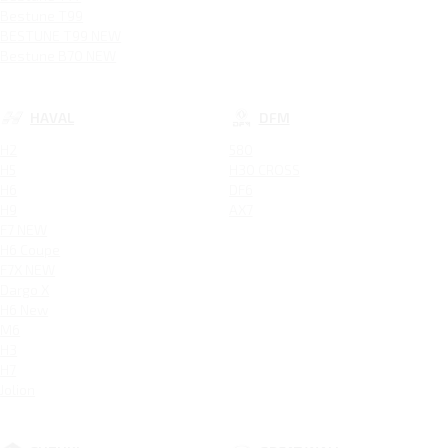
Bestune T99
BESTUNE T99 NEW
Bestune B70 NEW
HAVAL
DFM
H2
580
H5
H30 CROSS
H6
DF6
H9
AX7
F7 NEW
H6 Coupe
F7X NEW
Dargo X
H6 New
M6
H3
H7
Jolion