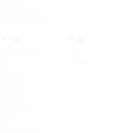
Superb Combi
Octavia Hockey Edition
Kodiaq Hockey Edition
Kodiaq Laurin & Klement
LADA
UAZ
Новый Largus Фургон
Patriot
Xray Cross
Hunter
Xray
Patriot PickUp
Vesta
Vesta Cross
Vesta SW
Vesta SW Cross
Vesta CNG
Vesta Sport
Largus Cross
Iskra SW Cross
Niva Sport
Aura
Niva Legend Bronto
Vesta SW Sportline