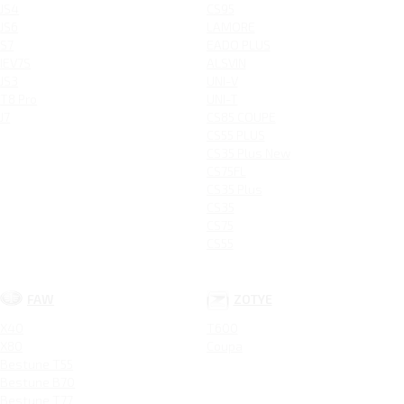
JS4
CS95
JS6
LAMORE
S7
EADO PLUS
IEV7S
ALSVIN
JS3
UNI-V
T8 Pro
UNI-T
J7
CS85 COUPE
CS55 PLUS
CS35 Plus New
CS75FL
CS35 Plus
CS35
CS75
CS55
FAW
ZOTYE
X40
T600
X80
Coupa
Bestune T55
Bestune B70
Bestune T77