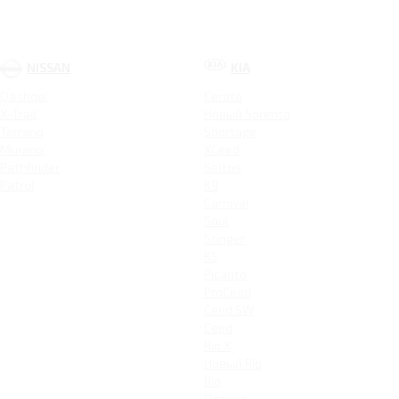
NISSAN
KIA
Qashqai
Cerato
X-Trail
Новый Sorento
Terrano
Sportage
Murano
XCeed
Pathfinder
Seltos
Patrol
K9
Carnival
Soul
Stinger
K5
Picanto
ProCeed
Ceed SW
Ceed
Rio X
Новый Rio
Rio
Optima