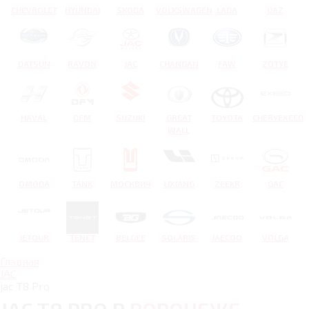
CHEVROLET
HYUNDAI
SKODA
VOLKSWAGEN
LADA
UAZ
DATSUN
RAVON
JAC
CHANGAN
FAW
ZOTYE
HAVAL
DFM
SUZUKI
GREAT
TOYOTA
CHERYEXEED
WALL
OMODA
TANK
МОСКВИЧ
LIXIANG
ZEEKR
GAC
JETOUR
TENET
BELGEE
SOLARIS
JAECOO
VOLGA
Главная
JAC
jac T8 Pro