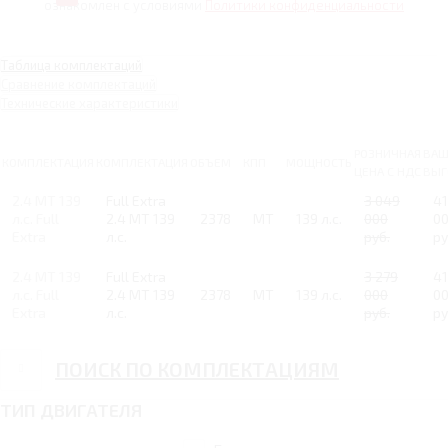
ознакомлен с условиями
Политики конфиденциальности
Таблица комплектаций
Сравнение комплектаций
Технические характеристики
РОЗНИЧНАЯ
ВАШ
КОМПЛЕКТАЦИЯ
КОМПЛЕКТАЦИЯ
ОБЪЕМ
КПП
МОЩНОСТЬ
ЦЕНА С НДС
ВЫГ
2.4 MT 139
Full Extra
3 049
41
л.с. Full
2.4 MT 139
2378
MT
139 л.с.
000
0
Extra
л.с.
руб.
ру
2.4 MT 139
Full Extra
3 279
41
л.с. Full
2.4 MT 139
2378
MT
139 л.с.
000
0
Extra
л.с.
руб.
ру
ПОИСК ПО КОМПЛЕКТАЦИЯМ
ТИП ДВИГАТЕЛЯ