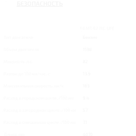
БЕЗОПАСНОСТЬ
1.6 MT 82 Л.С. LIFE
Тип двигателя
Бензин
Объем двигателя
1598
Мощность, л.с.
82
Разгон до 100 км/час, с
13.9
Максимальная скорость, км/ч
163
Расход в городском цикле, /100 км
9.4
Расход в загородном цикле, /100 км
5.7
Расход в смешанном цикле, /100 км
7.1
Длина, мм
4070