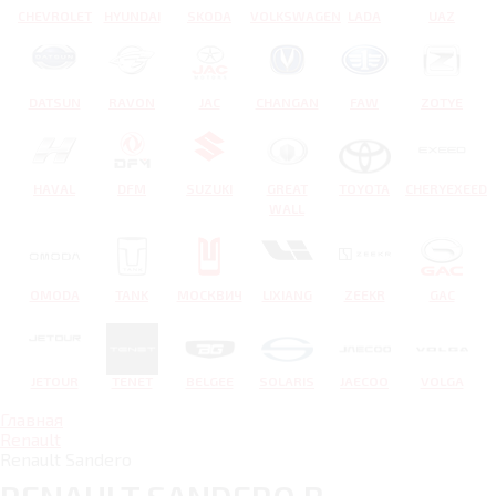
CHEVROLET
HYUNDAI
SKODA
VOLKSWAGEN
LADA
UAZ
DATSUN
RAVON
JAC
CHANGAN
FAW
ZOTYE
HAVAL
DFM
SUZUKI
GREAT
TOYOTA
CHERYEXEED
WALL
OMODA
TANK
МОСКВИЧ
LIXIANG
ZEEKR
GAC
JETOUR
TENET
BELGEE
SOLARIS
JAECOO
VOLGA
Главная
Renault
Renault Sandero