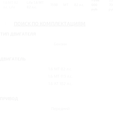
1 258
33
1.6 MT 82
Life 1.6 MT
1598
MT
82 л.с.
000
70
л.с. Life
82 л.с.
руб.
ру
ПОИСК ПО КОМПЛЕКТАЦИЯМ
ТИП ДВИГАТЕЛЯ
Бензин
ДВИГАТЕЛЬ
1.6 MT 82 л.с.
1.6 MT 113 л.с.
1.6 AT 102 л.с.
ПРИВОД
Передний