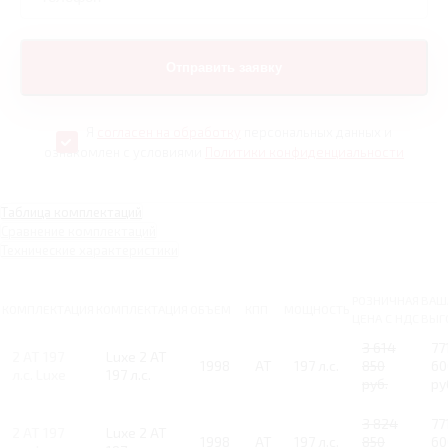
Я
согласен на обработку
персональных данных и
ознакомлен с условиями
Политики конфиденциальности
Таблица комплектаций
Сравнение комплектаций
Технические характеристики
РОЗНИЧНАЯ
ВАШ
КОМПЛЕКТАЦИЯ
КОМПЛЕКТАЦИЯ
ОБЪЕМ
КПП
МОЩНОСТЬ
ЦЕНА С НДС
ВЫГ
3 614
77
2 AT 197
Luxe 2 AT
1998
AT
197 л.с.
850
60
л.с. Luxe
197 л.с.
руб.
ру
3 824
77
2 AT 197
Luxe 2 AT
1998
AT
197 л.с.
850
60