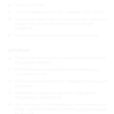
Задний спойлер
Легкосплавные диски 18" с шинами: 225/45R18
Корпуса боковых зеркал заднего вида окрашены
в цвет кузова, с повторителями указателя
поворота
Запасное колесо временного использования
ИНТЕРЬЕР
Подголовники передних сидений регулируемые
по высоте и вылету
Мультифункциональный трёхспицевый руль с
отделкой кожей
Центральный подлокотник спереди с боксом для
хранения
Макияжное зеркало водителя и переднего
пассажира, с подсветкой
Три полноценных пассажирских места на втором
ряду сидений и три подголовника, регулируемые
по высоте