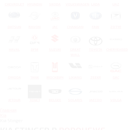
CHEVROLET
HYUNDAI
SKODA
VOLKSWAGEN
LADA
UAZ
DATSUN
RAVON
JAC
CHANGAN
FAW
ZOTYE
HAVAL
DFM
SUZUKI
GREAT
TOYOTA
CHERYEXEED
WALL
OMODA
TANK
МОСКВИЧ
LIXIANG
ZEEKR
GAC
JETOUR
TENET
BELGEE
SOLARIS
JAECOO
VOLGA
Главная
Kia
Kia Stinger