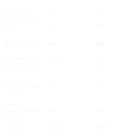
Мощность, л.с.
197
197
Разгон до 100 км/
8
8.5
час, с
Максимальная
224
224
скорость, км/ч
Расход в
городском цикле,
12.9
12.7
/100 км
Расход в
загородном цикле,
6.5
7.2
/100 км
Расход в
смешанном цикле,
8.8
9.2
/100 км
Длина, мм
4830
4830