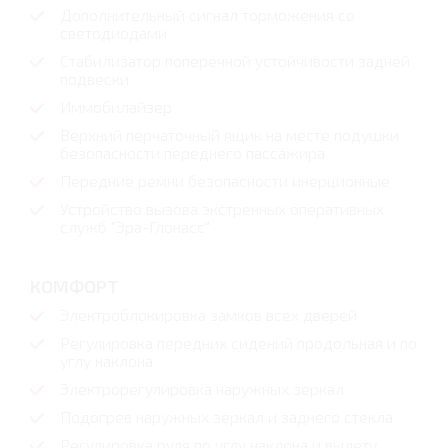
Дополнительный сигнал торможения со
светодиодами
Стабилизатор поперечной устойчивости задней
подвески
Иммобилайзер
Верхний перчаточный ящик на месте подушки
безопасности переднего пассажира
Передние ремни безопасности инерционные
Устройство вызова экстренных оперативных
служб "Эра-Глонасс"
КОМФОРТ
Электроблокировка замков всех дверей
Регулировка передних сидений продольная и по
yглy наклона
Электрорегулировка наружных зеркал
Подогрев наружных зеркал и заднего стекла
Регулировка руля по углу наклона и вылету