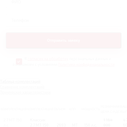
Я
согласен на обработку
персональных данных и
ознакомлен с условиями
Политики конфиденциальности
Таблица комплектаций
Сравнение комплектаций
Технические характеристики
РОЗНИЧНАЯ
ВА
КОМПЛЕКТАЦИЯ
КОМПЛЕКТАЦИЯ
ОБЪЕМ
КПП
МОЩНОСТЬ
ЦЕНА С НДС
ВЫГ
2.7 MT 150
Классик
1 164
4
л.с.
2.7 MT 150
2693
MT
150 л.с.
000
6