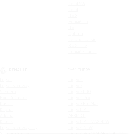
Ceed SW
Ceed
Rio X
Новый Rio
Rio
Optima
Cerato Classic
Rio X-Line
Новый Picanto
RENAULT
CHERY
Logan
Tiggo 4
Logan Stepway
Tiggo 7
Sandero
Tiggo 7 PRO
Новый Duster
Tiggo 4 Pro
Duster
Tiggo 7 Pro Max
Kaptur
Tiggo 8 Pro
Arkana
ARRIZO 8
Koleos
Tiggo 8 Pro MAX NEW
Logan Stepway City
Tiggo 4 NEW
Sandero Stepway
Tiggo 4 Pro 18 YEARS EDITION