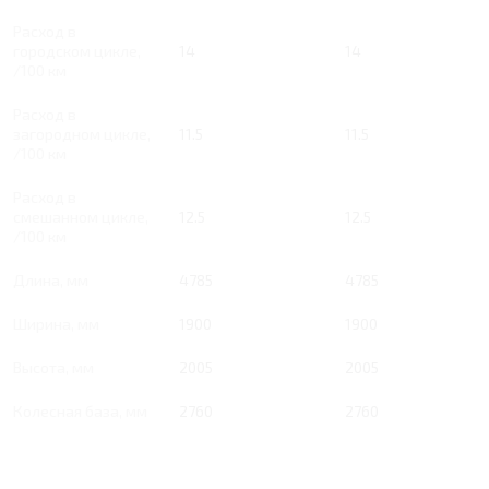
Расход в
городском цикле,
14
14
/100 км
Расход в
загородном цикле,
11.5
11.5
/100 км
Расход в
смешанном цикле,
12.5
12.5
/100 км
Длина, мм
4785
4785
Ширина, мм
1900
1900
Высота, мм
2005
2005
Колесная база, мм
2760
2760