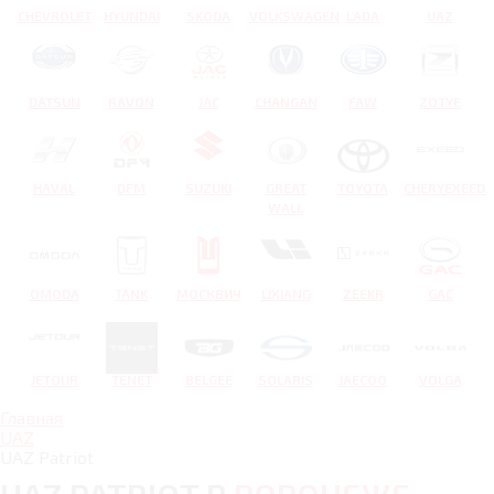
CHEVROLET
HYUNDAI
SKODA
VOLKSWAGEN
LADA
UAZ
DATSUN
RAVON
JAC
CHANGAN
FAW
ZOTYE
HAVAL
DFM
SUZUKI
GREAT
TOYOTA
CHERYEXEED
WALL
OMODA
TANK
МОСКВИЧ
LIXIANG
ZEEKR
GAC
JETOUR
TENET
BELGEE
SOLARIS
JAECOO
VOLGA
Главная
UAZ
UAZ Patriot