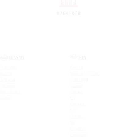
47 БАНКОВ
NISSAN
KIA
Qashqai
Cerato
X-Trail
Новый Sorento
Terrano
Sportage
Murano
XCeed
Pathfinder
Seltos
Patrol
K9
Carnival
Soul
Stinger
K5
Picanto
ProCeed