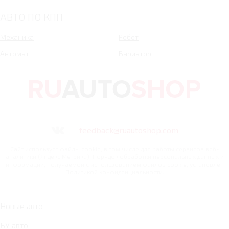
АВТО ПО КПП
Механика
Робот
Автомат
Вариатор
feedback@ruautoshop.com
Сайт использует файлы cookie, в том числе для работы сервисов веб-
аналитики (Яндекс.Метрика). Порядок обработки персональных данных и
информации, получаемой с использованием файлов cookie, установлен
Политикой конфиденциальности.
Новые авто
БУ авто