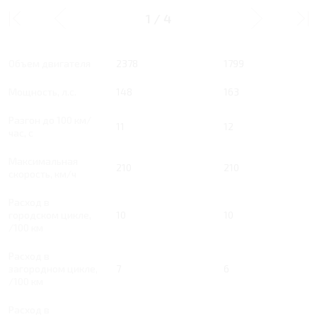
2.4 AT 148 Л.С.
1.8 AT 163 Л.С.
STANDARD
COMFORT
1
/
4
Тип двигателя
Бензин
Бензин
Объем двигателя
2378
1799
Мощность, л.с.
148
163
Разгон до 100 км/
11
12
час, с
Максимальная
210
210
скорость, км/ч
Расход в
городском цикле,
10
10
/100 км
Расход в
загородном цикле,
7
6
/100 км
Расход в