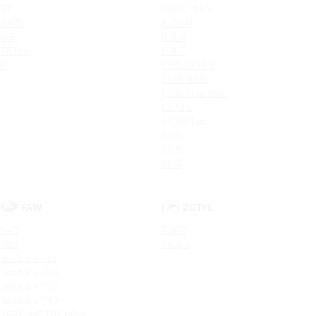
S7
EADO PLUS
IEV7S
ALSVIN
JS3
UNI-V
T8 Pro
UNI-T
J7
CS85 COUPE
CS55 PLUS
CS35 Plus New
CS75FL
CS35 Plus
CS35
CS75
CS55
FAW
ZOTYE
X40
T600
X80
Coupa
Bestune T55
Bestune B70
Bestune T77
Bestune T99
BESTUNE T99 NEW