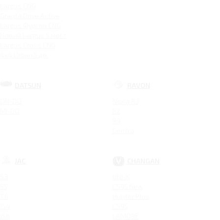
Largus CNG
Granta Drive Active
Largus Фургон CNG
Новый Largus 5 мест
Largus Cross CNG
4x4 Urban 5 дв.
DATSUN
RAVON
ON-DO
Nexia R3
MI-DO
R2
R4
Gentra
JAC
CHANGAN
S3
UNI-K
S5
CS95 New
T6
Hunter Plus
JS4
CS95
JS6
LAMORE