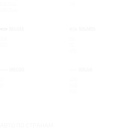
X70 Plus
T8
X90 Plus
BELGEE
SOLARIS
X50
HS
X70
HC
KRS
JAECOO
VOLGA
J7
C50
J8
K40
K50
АВТО ПО СТРАНАМ