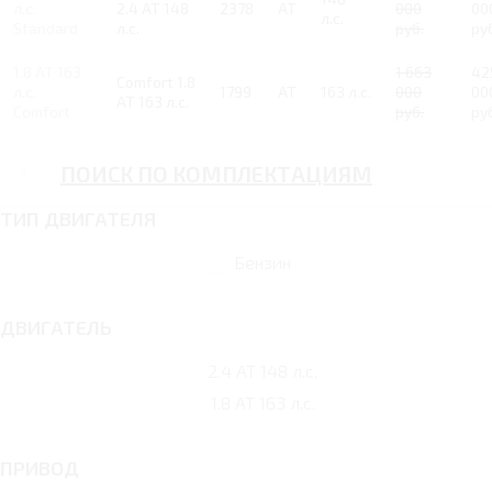
л.с.
2.4 AT 148
2378
AT
000
00
л.с.
Standard
л.с.
руб.
ру
1.8 AT 163
1 663
42
Comfort 1.8
л.с.
1799
AT
163 л.с.
000
00
AT 163 л.с.
Comfort
руб.
ру
ПОИСК ПО КОМПЛЕКТАЦИЯМ
ТИП ДВИГАТЕЛЯ
Бензин
ДВИГАТЕЛЬ
2.4 AT 148 л.с.
1.8 AT 163 л.с.
ПРИВОД