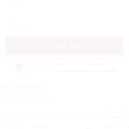
Я
согласен на обработку
персональных данных и
ознакомлен с условиями
Политики конфиденциальности
Таблица комплектаций
Сравнение комплектаций
Технические характеристики
РОЗНИЧНАЯ
ВАШ
КОМПЛЕКТАЦИЯ
КОМПЛЕКТАЦИЯ
ОБЪЕМ
КПП
МОЩНОСТЬ
ЦЕНА С НДС
ВЫГ
2.4 AT 148
Standard
1 389
42
148