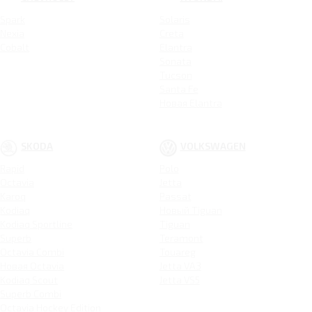
Spark
Solaris
Nexia
Creta
Cobalt
Elantra
Sonata
Tucson
Santa Fe
Новая Elantra
SKODA
VOLKSWAGEN
Rapid
Polo
Octavia
Jetta
Karoq
Passat
Kodiaq
Новый Tiguan
Kodiaq Sportline
Tiguan
Superb
Teramont
Octavia Combi
Touareg
Новая Octavia
Jetta VA3
Kodiaq Scout
Jetta VS5
Superb Combi
Octavia Hockey Edition