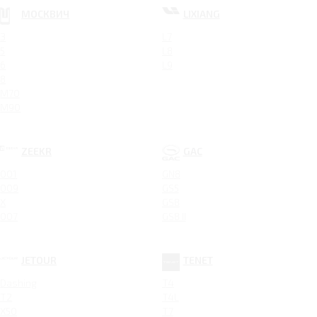
МОСКВИЧ
LIXIANG
3
L7
5
L8
6
L9
8
M70
M90
ZEEKR
GAC
001
GN8
009
GS5
X
GS8
007
GS8 II
JETOUR
TENET
Dashing
T4
T2
T4L
X50
T7