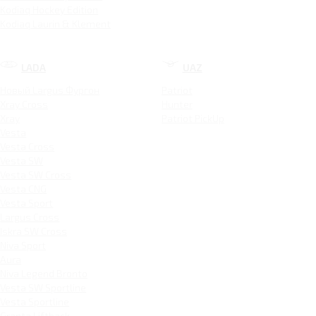
Kodiaq Hockey Edition
Kodiaq Laurin & Klement
LADA
UAZ
Новый Largus Фургон
Patriot
Xray Cross
Hunter
Xray
Patriot PickUp
Vesta
Vesta Cross
Vesta SW
Vesta SW Cross
Vesta CNG
Vesta Sport
Largus Cross
Iskra SW Cross
Niva Sport
Aura
Niva Legend Bronto
Vesta SW Sportline
Vesta Sportline
Granta Liftback