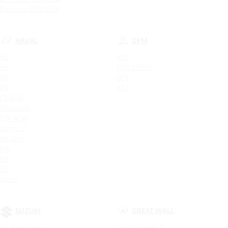
Bestune B70 NEW
HAVAL
DFM
H2
580
H5
H30 CROSS
H6
DF6
H9
AX7
F7 NEW
H6 Coupe
F7X NEW
Dargo X
H6 New
M6
H3
H7
Jolion
SUZUKI
GREAT WALL
All New Jimny
GWM Wingle 7