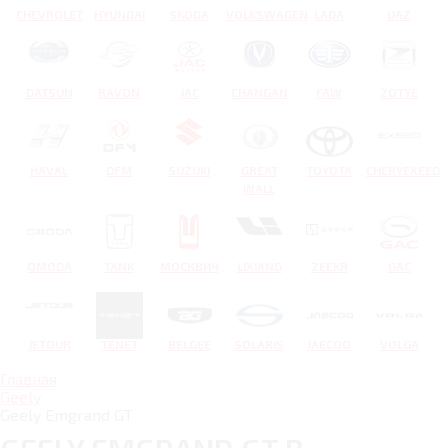
CHEVROLET
HYUNDAI
SKODA
VOLKSWAGEN
LADA
UAZ
DATSUN
RAVON
JAC
CHANGAN
FAW
ZOTYE
HAVAL
DFM
SUZUKI
GREAT
TOYOTA
CHERYEXEED
WALL
OMODA
TANK
МОСКВИЧ
LIXIANG
ZEEKR
GAC
JETOUR
TENET
BELGEE
SOLARIS
JAECOO
VOLGA
Главная
Geely
Geely Emgrand GT