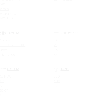
SX4
Vitara
Vitara New
SX4 Tabi
TOYOTA
CHERYEXEED
Camry
LX
Land Cruiser 300
VX
RAV4
TXL
Highlander
RX
OMODA
TANK
C5 NEW
300
C7
400
S5
500
S5 GT
C5