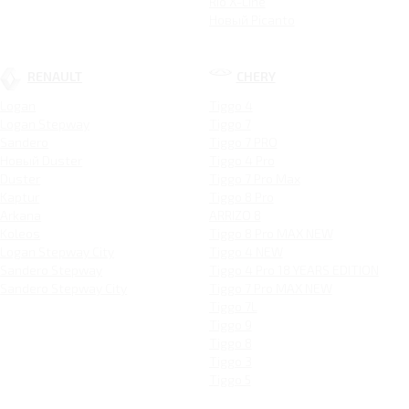
Rio X-Line
Новый Picanto
RENAULT
CHERY
Logan
Tiggo 4
Logan Stepway
Tiggo 7
Sandero
Tiggo 7 PRO
Новый Duster
Tiggo 4 Pro
Duster
Tiggo 7 Pro Max
Kaptur
Tiggo 8 Pro
Arkana
ARRIZO 8
Koleos
Tiggo 8 Pro MAX NEW
Logan Stepway City
Tiggo 4 NEW
Sandero Stepway
Tiggo 4 Pro 18 YEARS EDITION
Sandero Stepway City
Tiggo 7 Pro MAX NEW
Tiggo 7L
Tiggo 9
Tiggo 8
Tiggo 3
Tiggo 5