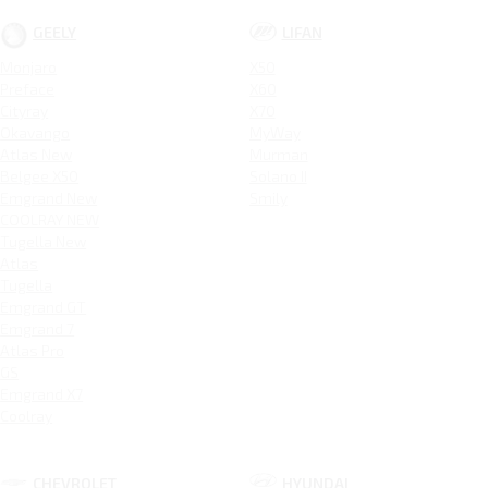
GEELY
LIFAN
Monjaro
X50
Preface
X60
Cityray
X70
Okavango
MyWay
Atlas New
Murman
Belgee X50
Solano II
Emgrand New
Smily
COOLRAY NEW
Tugella New
Atlas
Tugella
Emgrand GT
Emgrand 7
Atlas Pro
GS
Emgrand X7
Coolray
CHEVROLET
HYUNDAI