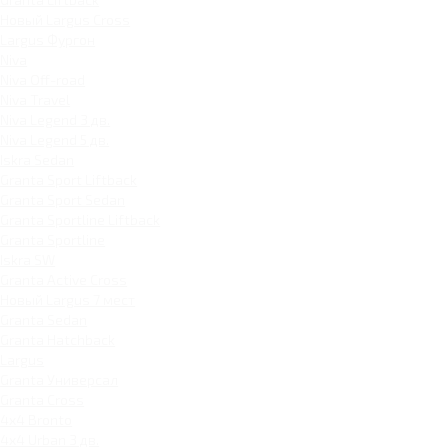
Новый Largus Cross
Largus Фургон
Niva
Niva Off-road
Niva Travel
Niva Legend 3 дв.
Niva Legend 5 дв.
Iskra Sedan
Granta Sport Liftback
Granta Sport Sedan
Granta Sportline Liftback
Granta Sportline
Iskra SW
Granta Active Cross
Новый Largus 7 мест
Granta Sedan
Granta Hatchback
Largus
Granta Универсал
Granta Cross
4x4 Bronto
4x4 Urban 3 дв.