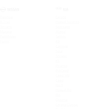
NISSAN
KIA
Qashqai
Cerato
X-Trail
Новый Sorento
Terrano
Sportage
Murano
XCeed
Pathfinder
Seltos
Patrol
K9
Carnival
Soul
Stinger
K5
Picanto
ProCeed
Ceed SW
Ceed
Rio X
Новый Rio
Rio
Optima
Cerato Classic