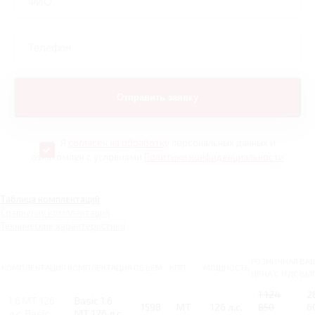
Я
согласен на обработку
персональных данных и
ознакомлен с условиями
Политики конфиденциальности
Таблица комплектаций
Сравнение комплектаций
Технические характеристики
РОЗНИЧНАЯ
ВА
КОМПЛЕКТАЦИЯ
КОМПЛЕКТАЦИЯ
ОБЪЕМ
КПП
МОЩНОСТЬ
ЦЕНА С НДС
ВЫ
1 124
2
1.6 MT 126
Basic 1.6
1598
MT
126 л.с.
850
6
л.с. Basic
MT 126 л.с.