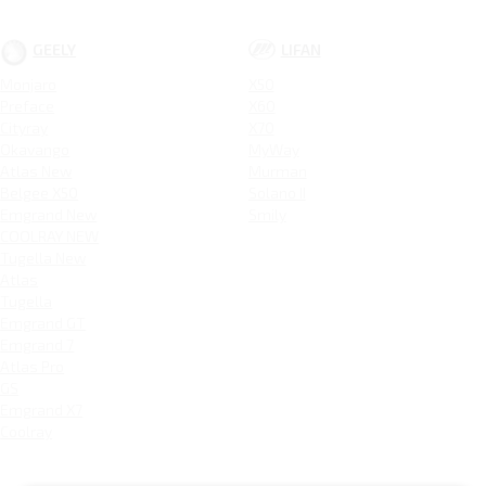
GEELY
LIFAN
Monjaro
X50
Preface
X60
Cityray
X70
Okavango
MyWay
Atlas New
Murman
Belgee X50
Solano II
Emgrand New
Smily
COOLRAY NEW
Tugella New
Atlas
Tugella
Emgrand GT
Emgrand 7
Atlas Pro
GS
Emgrand X7
Coolray