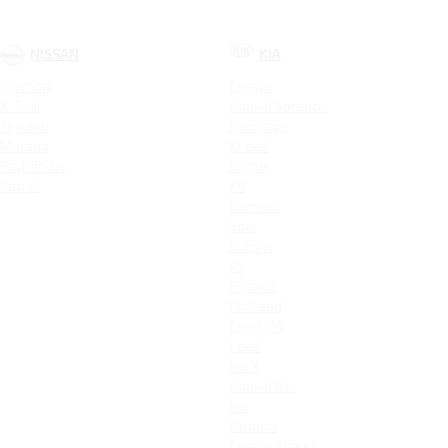
NISSAN
KIA
Qashqai
Cerato
X-Trail
Новый Sorento
Terrano
Sportage
Murano
XCeed
Pathfinder
Seltos
Patrol
K9
Carnival
Soul
Stinger
K5
Picanto
ProCeed
Ceed SW
Ceed
Rio X
Новый Rio
Rio
Optima
Cerato Classic