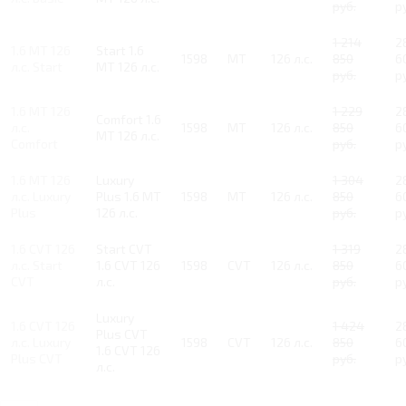
руб.
р
1 214
2
1.6 MT 126
Start 1.6
1598
MT
126 л.с.
850
6
л.с. Start
MT 126 л.с.
руб.
р
1.6 MT 126
1 229
2
Comfort 1.6
л.с.
1598
MT
126 л.с.
850
6
MT 126 л.с.
Comfort
руб.
р
1.6 MT 126
Luxury
1 304
2
л.с. Luxury
Plus 1.6 MT
1598
MT
126 л.с.
850
6
Plus
126 л.с.
руб.
р
1.6 CVT 126
Start CVT
1 319
2
л.с. Start
1.6 CVT 126
1598
CVT
126 л.с.
850
6
CVT
л.с.
руб.
р
Luxury
1.6 CVT 126
1 424
2
Plus CVT
л.с. Luxury
1598
CVT
126 л.с.
850
6
1.6 CVT 126
Plus CVT
руб.
р
л.с.