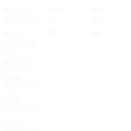
Тип двигателя
Бензин
Бензин
Объем двигателя
1598
1598
Мощность, л.с.
126
126
Разгон до 100 км/
час, с
Максимальная
скорость, км/ч
Расход в
городском цикле,
/100 км
Расход в
загородном цикле,
/100 км
Расход в
смешанном цикле,