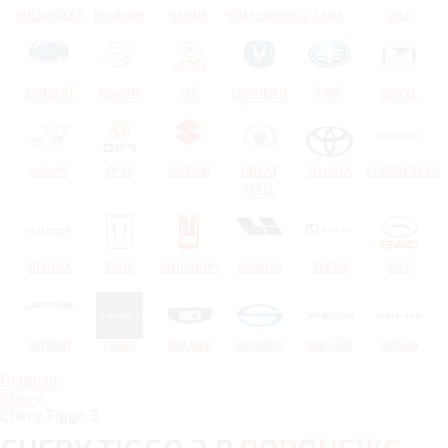
CHEVROLET
HYUNDAI
SKODA
VOLKSWAGEN
LADA
UAZ
DATSUN
RAVON
JAC
CHANGAN
FAW
ZOTYE
HAVAL
DFM
SUZUKI
GREAT
TOYOTA
CHERYEXEED
WALL
OMODA
TANK
МОСКВИЧ
LIXIANG
ZEEKR
GAC
JETOUR
TENET
BELGEE
SOLARIS
JAECOO
VOLGA
Главная
Chery
Chery Tiggo 3