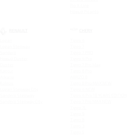
Rio X-Line
Новый Picanto
RENAULT
CHERY
Logan
Tiggo 4
Logan Stepway
Tiggo 7
Sandero
Tiggo 7 PRO
Новый Duster
Tiggo 4 Pro
Duster
Tiggo 7 Pro Max
Kaptur
Tiggo 8 Pro
Arkana
ARRIZO 8
Koleos
Tiggo 8 Pro MAX NEW
Logan Stepway City
Tiggo 4 NEW
Sandero Stepway
Tiggo 4 Pro 18 YEARS EDITION
Sandero Stepway City
Tiggo 7 Pro MAX NEW
Tiggo 7L
Tiggo 9
Tiggo 8
Tiggo 3
Tiggo 5