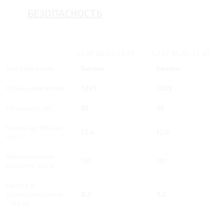
БЕЗОПАСНОСТЬ
1.2 AT 85 Л.С. LS AT
1.2 AT 85 Л.С. LT AT
Тип двигателя
Бензин
Бензин
Объем двигателя
1249
1249
Мощность, л.с.
85
85
Разгон до 100 км/
12.4
12.4
час, с
Максимальная
161
161
скорость, км/ч
Расход в
городском цикле,
8.2
8.2
/100 км