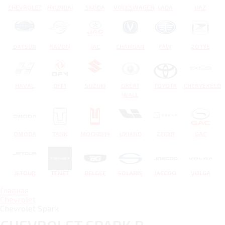
CHEVROLET
HYUNDAI
SKODA
VOLKSWAGEN
LADA
UAZ
DATSUN
RAVON
JAC
CHANGAN
FAW
ZOTYE
HAVAL
DFM
SUZUKI
GREAT
TOYOTA
CHERYEXEED
WALL
OMODA
TANK
МОСКВИЧ
LIXIANG
ZEEKR
GAC
JETOUR
TENET
BELGEE
SOLARIS
JAECOO
VOLGA
Главная
Chevrolet
Chevrolet Spark