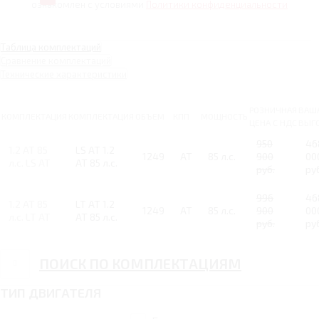
ознакомлен с условиями
Политики конфиденциальности
Таблица комплектаций
Сравнение комплектаций
Технические характеристики
РОЗНИЧНАЯ
ВАШ
КОМПЛЕКТАЦИЯ
КОМПЛЕКТАЦИЯ
ОБЪЕМ
КПП
МОЩНОСТЬ
ЦЕНА С НДС
ВЫГ
950
46
1.2 AT 85
LS AT 1.2
1249
AT
85 л.с.
900
00
л.с. LS AT
AT 85 л.с.
руб.
ру
996
46
1.2 AT 85
LT AT 1.2
1249
AT
85 л.с.
900
00
л.с. LT AT
AT 85 л.с.
руб.
ру
ПОИСК ПО КОМПЛЕКТАЦИЯМ
ТИП ДВИГАТЕЛЯ