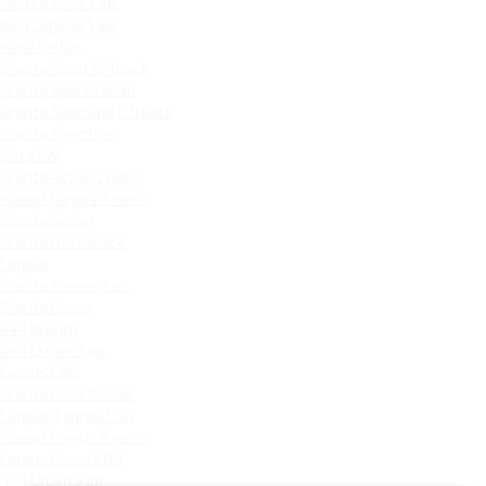
Niva Legend 3 дв.
Niva Legend 5 дв.
Iskra Sedan
Granta Sport Liftback
Granta Sport Sedan
Granta Sportline Liftback
Granta Sportline
Iskra SW
Granta Active Cross
Новый Largus 7 мест
Granta Sedan
Granta Hatchback
Largus
Granta Универсал
Granta Cross
4x4 Bronto
4x4 Urban 3 дв.
Largus CNG
Granta Drive Active
Largus Фургон CNG
Новый Largus 5 мест
Largus Cross CNG
4x4 Urban 5 дв.