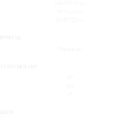
1.6 CVT 113 л.с.
1.8 AT 122 л.с.
1.8 MT 122 л.с.
ПРИВОД
Передний
ТРАНСМИССИЯ
MT
CVT
AT
ЦЕНА
0
0