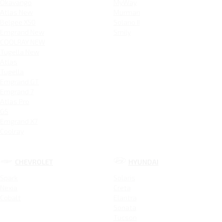
Okavango
MyWay
Atlas New
Murman
Belgee X50
Solano II
Emgrand New
Smily
COOLRAY NEW
Tugella New
Atlas
Tugella
Emgrand GT
Emgrand 7
Atlas Pro
GS
Emgrand X7
Coolray
CHEVROLET
HYUNDAI
Spark
Solaris
Nexia
Creta
Cobalt
Elantra
Sonata
Tucson