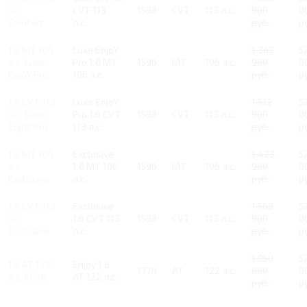
л.с.
CVT 113
1598
CVT
113 л.с.
900
0
Comfort
л.с.
руб.
р
1.6 MT 106
Luxe EnjoY
1 367
5
л.с. Luxe
Pro 1.6 MT
1596
MT
106 л.с.
900
0
EnjoY Pro
106 л.с.
руб.
р
1.6 CVT 113
Luxe EnjoY
1 512
5
л.с. Luxe
Pro 1.6 CVT
1598
CVT
113 л.с.
900
0
EnjoY Pro
113 л.с.
руб.
р
1.6 MT 106
Exclusive
1 423
5
л.с.
1.6 MT 106
1596
MT
106 л.с.
900
0
Exclusive
л.с.
руб.
р
1.6 CVT 113
Exclusive
1 568
5
л.с.
1.6 CVT 113
1598
CVT
113 л.с.
900
0
Exclusive
л.с.
руб.
р
1 950
5
1.8 AT 122
Enjoy 1.8
1774
AT
122 л.с.
000
0
л.с. Enjoy
AT 122 л.с.
руб.
р