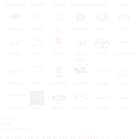
CHEVROLET
HYUNDAI
SKODA
VOLKSWAGEN
LADA
UAZ
DATSUN
RAVON
JAC
CHANGAN
FAW
ZOTYE
HAVAL
DFM
SUZUKI
GREAT
TOYOTA
CHERYEXEED
WALL
OMODA
TANK
МОСКВИЧ
LIXIANG
ZEEKR
GAC
JETOUR
TENET
BELGEE
SOLARIS
JAECOO
VOLGA
Главная
Lada
Lada Vesta SW