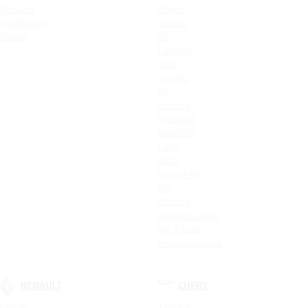
Murano
XCeed
Pathfinder
Seltos
Patrol
K9
Carnival
Soul
Stinger
K5
Picanto
ProCeed
Ceed SW
Ceed
Rio X
Новый Rio
Rio
Optima
Cerato Classic
Rio X-Line
Новый Picanto
RENAULT
CHERY
Logan
Tiggo 4