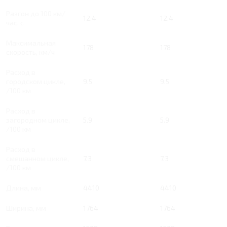
Разгон до 100 км/
12.4
12.4
час, с
Максимальная
178
178
скорость, км/ч
Расход в
городском цикле,
9.5
9.5
/100 км
Расход в
загородном цикле,
5.9
5.9
/100 км
Расход в
смешанном цикле,
7.3
7.3
/100 км
Длина, мм
4410
4410
Ширина, мм
1764
1764