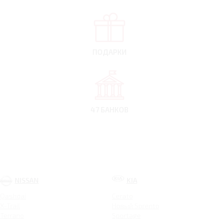
ПОДАРКИ
47 БАНКОВ
NISSAN
KIA
Qashqai
Cerato
X-Trail
Новый Sorento
Terrano
Sportage