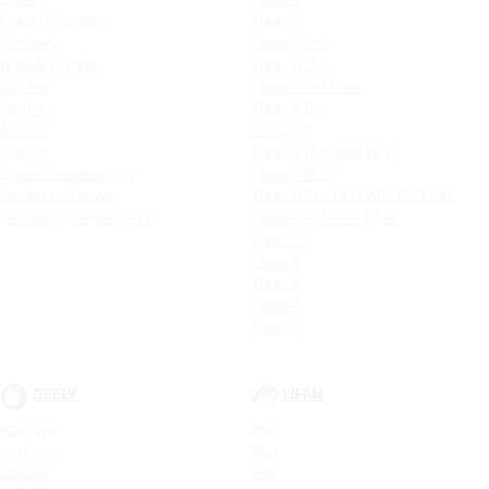
Logan Stepway
Tiggo 7
Sandero
Tiggo 7 PRO
Новый Duster
Tiggo 4 Pro
Duster
Tiggo 7 Pro Max
Kaptur
Tiggo 8 Pro
Arkana
ARRIZO 8
Koleos
Tiggo 8 Pro MAX NEW
Logan Stepway City
Tiggo 4 NEW
Sandero Stepway
Tiggo 4 Pro 18 YEARS EDITION
Sandero Stepway City
Tiggo 7 Pro MAX NEW
Tiggo 7L
Tiggo 9
Tiggo 8
Tiggo 3
Tiggo 5
GEELY
LIFAN
Monjaro
X50
Preface
X60
Cityray
X70