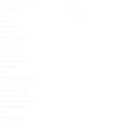
Новый Largus Фургон
Patriot
Xray Cross
Hunter
Xray
Patriot PickUp
Vesta
Vesta Cross
Vesta SW
Vesta SW Cross
Vesta CNG
Vesta Sport
Largus Cross
Iskra SW Cross
Niva Sport
Aura
Niva Legend Bronto
Vesta SW Sportline
Vesta Sportline
Granta Liftback
Новый Largus Cross
Largus Фургон
Niva
Niva Off-road
Niva Travel