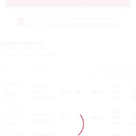
Я
согласен на обработку
персональных данных и
ознакомлен с условиями
Политики конфиденциальности
Таблица комплектаций
Сравнение комплектаций
Технические характеристики
РОЗНИЧНАЯ
ВА
КОМПЛЕКТАЦИЯ
КОМПЛЕКТАЦИЯ
ОБЪЕМ
КПП
МОЩНОСТЬ
ЦЕНА С НДС
ВЫ
1.6 MT 106
Classic/
1 213
5
л.с.
Start 1.6
1596
MT
106 л.с.
900
0
Classic/
MT 106 л.с.
руб.
р
Start
1.6 MT 106
1 241
5
Comfort 1.6
л.с.
1596
MT
106 л.с.
900
0
MT 106 л.с.
Comfort
руб.
р
1.6 CVT 113
Comfort 1.6
1 386
5