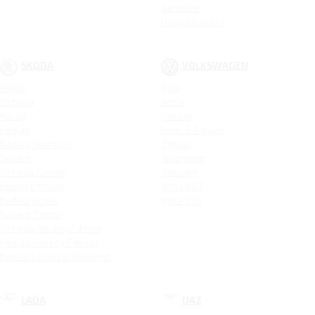
Santa Fe
Новая Elantra
SKODA
VOLKSWAGEN
Rapid
Polo
Octavia
Jetta
Karoq
Passat
Kodiaq
Новый Tiguan
Kodiaq Sportline
Tiguan
Superb
Teramont
Octavia Combi
Touareg
Новая Octavia
Jetta VA3
Kodiaq Scout
Jetta VS5
Superb Combi
Octavia Hockey Edition
Kodiaq Hockey Edition
Kodiaq Laurin & Klement
LADA
UAZ