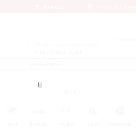
Воронеж
Автосалоны:
9 ди
– сервис п
Получить лучшее предложение
8 (800) 444-75-09
Обратный звонок
×
Trade In
LIFAN
CHEVROLET
HYUNDAI
SKODA
VOLKSWAGEN