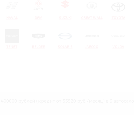
HAVAL
DFM
SUZUKI
GREAT WALL
TOYOTA
TENET
BELGEE
SOLARIS
JAECOO
VOLGA
5400000 рублей (кредит от 55520 руб./месяц) в 9 автосал