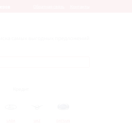
леров
Обратная связь
Контакты
оиска самых выгодных предложений
Кредит
LADA
UAZ
DATSUN