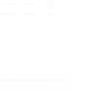
CHERYEXEED
OMODA
TANK
онах Воронежа: Даймонд авто, Ринг