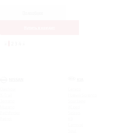
Подробнее
Купить в кредит
«
1
2
3
4
»
NISSAN
KIA
Qashqai
Cerato
X-Trail
Новый Sorento
Terrano
Sportage
Murano
XCeed
Pathfinder
Seltos
Patrol
K9
Carnival
Soul