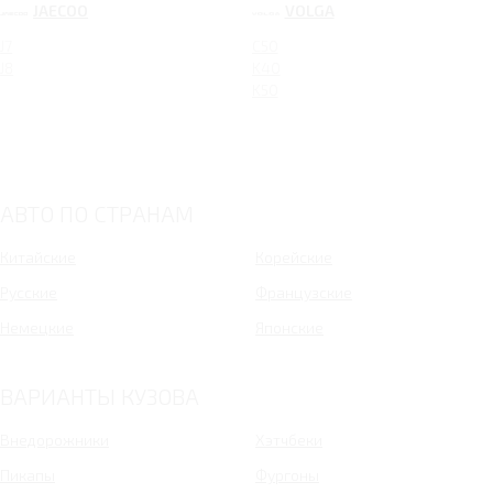
JAECOO
VOLGA
J7
C50
J8
K40
K50
АВТО ПО СТРАНАМ
Китайские
Корейские
Русские
Французские
Немецкие
Японские
ВАРИАНТЫ КУЗОВА
Внедорожники
Хэтчбеки
Пикапы
Фургоны