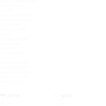
Granta Sportline Liftback
Granta Sportline
Iskra SW
Granta Active Cross
Новый Largus 7 мест
Granta Sedan
Granta Hatchback
Largus
Granta Универсал
Granta Cross
4x4 Bronto
4x4 Urban 3 дв.
Largus CNG
Granta Drive Active
Largus Фургон CNG
Новый Largus 5 мест
Largus Cross CNG
4x4 Urban 5 дв.
DATSUN
RAVON
ON-DO
Nexia R3