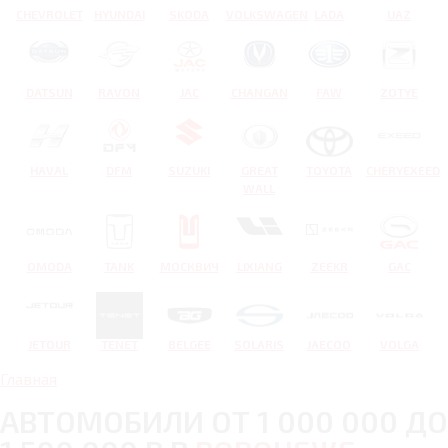
CHEVROLET
HYUNDAI
SKODA
VOLKSWAGEN
LADA
UAZ
DATSUN
RAVON
JAC
CHANGAN
FAW
ZOTYE
HAVAL
DFM
SUZUKI
GREAT
TOYOTA
CHERYEXEED
WALL
OMODA
TANK
МОСКВИЧ
LIXIANG
ZEEKR
GAC
JETOUR
TENET
BELGEE
SOLARIS
JAECOO
VOLGA
Главная
АВТОМОБИЛИ ОТ 1 000 000 ДО