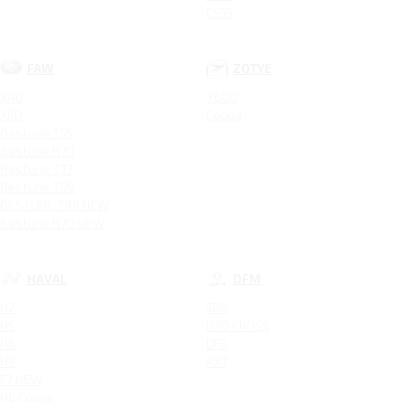
CS55
FAW
ZOTYE
X40
T600
X80
Coupa
Bestune T55
Bestune B70
Bestune T77
Bestune T99
BESTUNE T99 NEW
Bestune B70 NEW
HAVAL
DFM
H2
580
H5
H30 CROSS
H6
DF6
H9
AX7
F7 NEW
H6 Coupe