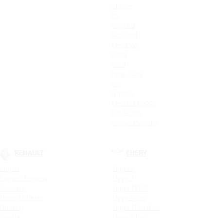
Stinger
K5
Picanto
ProCeed
Ceed SW
Ceed
Rio X
Новый Rio
Rio
Optima
Cerato Classic
Rio X-Line
Новый Picanto
RENAULT
CHERY
Logan
Tiggo 4
Logan Stepway
Tiggo 7
Sandero
Tiggo 7 PRO
Новый Duster
Tiggo 4 Pro
Duster
Tiggo 7 Pro Max
Kaptur
Tiggo 8 Pro