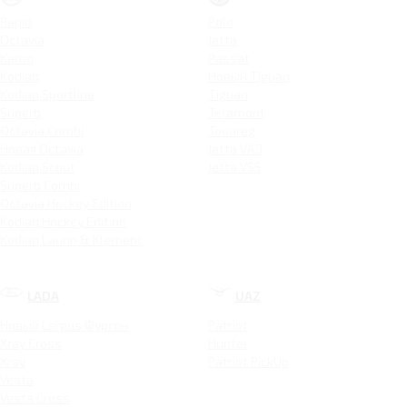
Rapid
Polo
Octavia
Jetta
Karoq
Passat
Kodiaq
Новый Tiguan
Kodiaq Sportline
Tiguan
Superb
Teramont
Octavia Combi
Touareg
Новая Octavia
Jetta VA3
Kodiaq Scout
Jetta VS5
Superb Combi
Octavia Hockey Edition
Kodiaq Hockey Edition
Kodiaq Laurin & Klement
LADA
UAZ
Новый Largus Фургон
Patriot
Xray Cross
Hunter
Xray
Patriot PickUp
Vesta
Vesta Cross