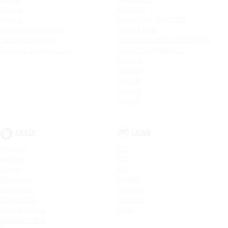
Arkana
ARRIZO 8
Koleos
Tiggo 8 Pro MAX NEW
Logan Stepway City
Tiggo 4 NEW
Sandero Stepway
Tiggo 4 Pro 18 YEARS EDITION
Sandero Stepway City
Tiggo 7 Pro MAX NEW
Tiggo 7L
Tiggo 9
Tiggo 8
Tiggo 3
Tiggo 5
GEELY
LIFAN
Monjaro
X50
Preface
X60
Cityray
X70
Okavango
MyWay
Atlas New
Murman
Belgee X50
Solano II
Emgrand New
Smily
COOLRAY NEW