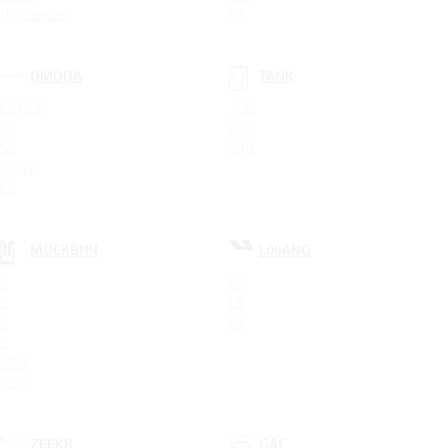
Highlander
RX
OMODA
TANK
C5 NEW
300
C7
400
S5
500
S5 GT
C5
МОСКВИЧ
LIXIANG
3
L7
5
L8
6
L9
8
M70
M90
ZEEKR
GAC