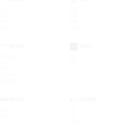
001
GN8
009
GS5
X
GS8
007
GS8 II
JETOUR
TENET
Dashing
T4
T2
T4L
X50
T7
X70 Plus
T8
X90 Plus
BELGEE
SOLARIS
X50
HS
X70
HC
KRS