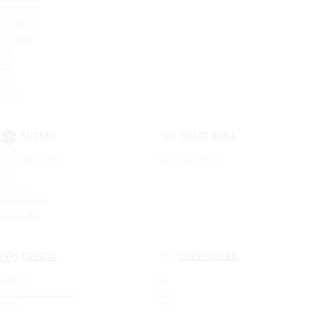
F7X NEW
Dargo X
H6 New
M6
H3
H7
Jolion
SUZUKI
GREAT WALL
All New Jimny
GWM Wingle 7
SX4
Vitara
Vitara New
SX4 Tabi
TOYOTA
CHERYEXEED
Camry
LX
Land Cruiser 300
VX
RAV4
TXL