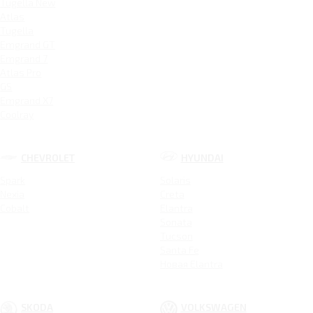
Tugella New
Atlas
Tugella
Emgrand GT
Emgrand 7
Atlas Pro
GS
Emgrand X7
Coolray
CHEVROLET
HYUNDAI
Spark
Solaris
Nexia
Creta
Cobalt
Elantra
Sonata
Tucson
Santa Fe
Новая Elantra
SKODA
VOLKSWAGEN