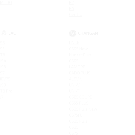
MI-DO
R2
R4
Gentra
JAC
CHANGAN
S3
UNI-K
S5
CS95 New
T6
Hunter Plus
JS4
CS95
JS6
LAMORE
S7
EADO PLUS
IEV7S
ALSVIN
JS3
UNI-V
T8 Pro
UNI-T
J7
CS85 COUPE
CS55 PLUS
CS35 Plus New
CS75FL
CS35 Plus
CS35
CS75