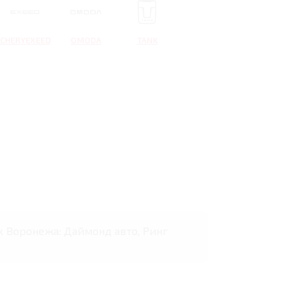
CHERYEXEED
OMODA
TANK
ах Воронежа: Даймонд авто, Ринг