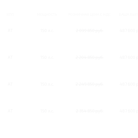
КПП
МОЩНОСТЬ
РОЗНИЧНАЯ ЦЕНА С НДС
ВАША ВЫГ
AT
150 л.с.
2 099 850 руб.
487 600 р
AT
150 л.с.
2 204 850 руб.
487 600 р
AT
150 л.с.
2 249 850 руб.
487 600 р
AT
150 л.с.
2 354 850 руб.
487 600 р