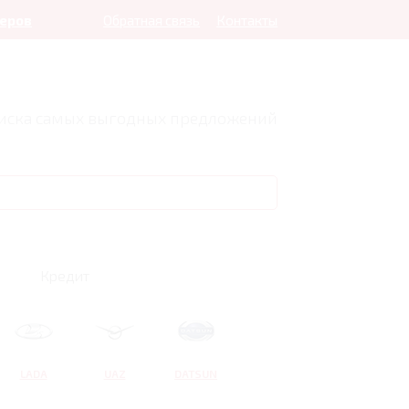
леров
Обратная связь
Контакты
оиска самых выгодных предложений
Кредит
LADA
UAZ
DATSUN