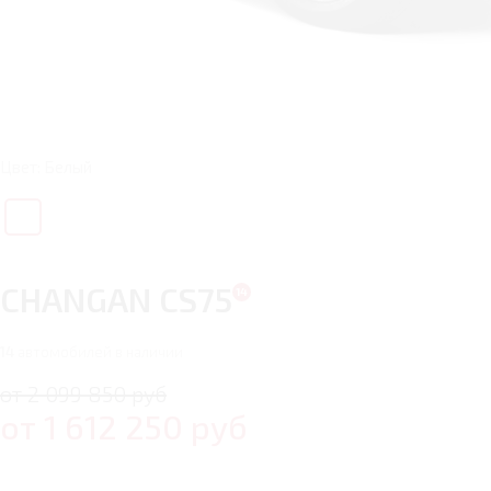
Цвет: Белый
CHANGAN CS75
14
автомобилей в наличии
от 2 099 850 руб
от
1 612 250
руб