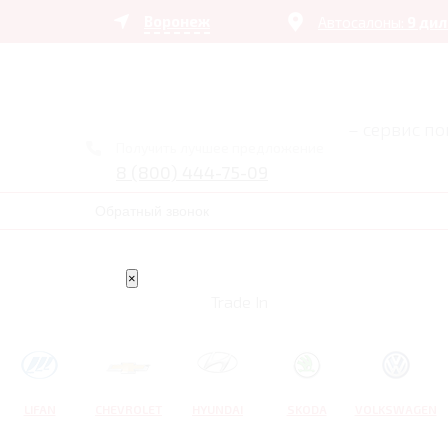
Воронеж
Автосалоны:
9 ди
– сервис п
Получить лучшее предложение
8 (800) 444-75-09
Обратный звонок
×
Trade In
LIFAN
CHEVROLET
HYUNDAI
SKODA
VOLKSWAGEN