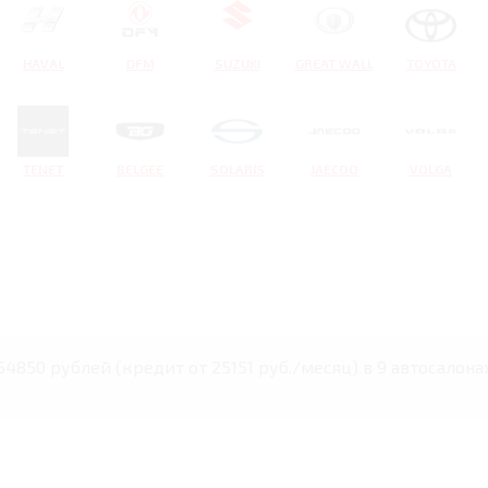
HAVAL
DFM
SUZUKI
GREAT WALL
TOYOTA
TENET
BELGEE
SOLARIS
JAECOO
VOLGA
54850 рублей (кредит от 25151 руб./месяц) в 9 автосалон