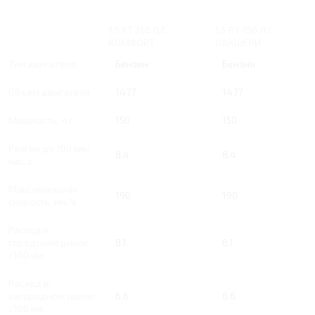
1.5 RT 150 Л.С.
1.5 RT 150 Л.С.
КОМФОРТ
ЛАКШЕРИ
Тип двигателя
Бензин
Бензин
Объем двигателя
1477
1477
Мощность, л.с.
150
150
Разгон до 100 км/
8.4
8.4
час, с
Максимальная
190
190
скорость, км/ч
Расход в
городском цикле,
8.1
8.1
/100 км
Расход в
загородном цикле,
6.6
6.6
/100 км