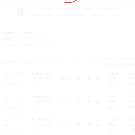
Я
согласен на обработку
персональных данных и
ознакомлен с условиями
Политики конфиденциальности
Таблица комплектаций
Сравнение комплектаций
Технические характеристики
РОЗНИЧНАЯ
ВАШ
КОМПЛЕКТАЦИЯ
КОМПЛЕКТАЦИЯ
ОБЪЕМ
КПП
МОЩНОСТЬ
ЦЕНА С НДС
ВЫГ
1.5 RT 150
Комфорт
1 486
46
л.с.
1.5 RT 150
1477
RT
150 л.с.
990
69
Комфорт
л.с.
руб.
руб
1.5 RT 150
Лакшери
1 646
46
л.с.
1.5 RT 150
1477
RT
150 л.с.
990
69
Лакшери
л.с.
руб.
руб
1.5 RT 150
Флагшип
1 786
46
л.с.
1.5 RT 150
1477
RT
150 л.с.
990
69
Флагшип
л.с.
руб.
руб