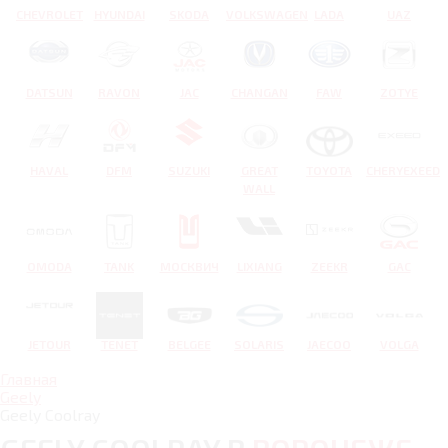
CHEVROLET
HYUNDAI
SKODA
VOLKSWAGEN
LADA
UAZ
DATSUN
RAVON
JAC
CHANGAN
FAW
ZOTYE
HAVAL
DFM
SUZUKI
GREAT
TOYOTA
CHERYEXEED
WALL
OMODA
TANK
МОСКВИЧ
LIXIANG
ZEEKR
GAC
JETOUR
TENET
BELGEE
SOLARIS
JAECOO
VOLGA
Главная
Geely
Geely Coolray