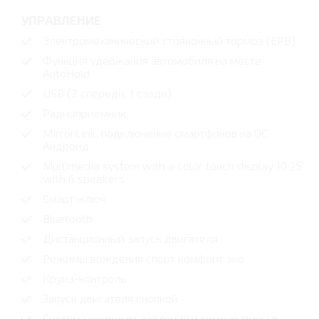
УПРАВЛЕНИЕ
Электромеханический стояночный тормоз (EPB)
Функция удержания автомобиля на месте
AutoHold
USB (2 спереди, 1 сзади)
Радиоприемник
MirrorLink, подключение смартфонов на ОС
Андроид
Multimedia system with a color touch display 10.25'
with 6 speakers
Смарт-ключ
Bluetooth
Дистанционный запуск двигателя
Режимы вождения спорт комфорт эко
Круиз-контроль
Запуск двигателя кнопкой
Система контроля давления и температуры в