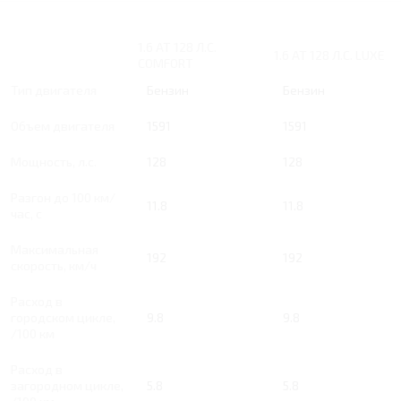
1.6 AT 128 Л.С.
1.6 AT 128 Л.С. LUXE
COMFORT
Тип двигателя
Бензин
Бензин
Объем двигателя
1591
1591
Мощность, л.с.
128
128
Разгон до 100 км/
11.8
11.8
час, с
Максимальная
192
192
скорость, км/ч
Расход в
городском цикле,
9.8
9.8
/100 км
Расход в
загородном цикле,
5.8
5.8