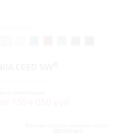
Цвет: Black Pearl
KIA CEED SW
11
автомобилей в наличии
от 2 242 350 руб
от
1 554 050
руб
Ваша выгода при покупке в кредит
388300 руб