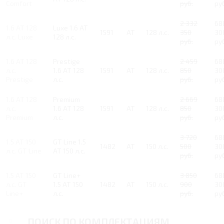
Comfort
руб.
ру
2 332
68
1.6 AT 128
Luxe 1.6 AT
1591
AT
128 л.с.
350
30
л.с. Luxe
128 л.с.
руб.
ру
1.6 AT 128
Prestige
2 459
68
л.с.
1.6 AT 128
1591
AT
128 л.с.
850
30
Prestige
л.с.
руб.
ру
1.6 AT 128
Premium
2 669
68
л.с.
1.6 AT 128
1591
AT
128 л.с.
850
30
Premium
л.с.
руб.
ру
3 720
68
1.5 AT 150
GT Line 1.5
1482
AT
150 л.с.
500
30
л.с. GT Line
AT 150 л.с.
руб.
ру
1.5 AT 150
GT Line+
3 850
68
л.с. GT
1.5 AT 150
1482
AT
150 л.с.
900
30
Line+
л.с.
руб.
ру
ПОИСК ПО КОМПЛЕКТАЦИЯМ