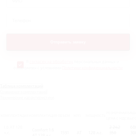
Я
согласен на обработку
персональных данных и
ознакомлен с условиями
Политики конфиденциальности
Таблица комплектаций
Сравнение комплектаций
Технические характеристики
РОЗНИЧНАЯ
ВАШ
КОМПЛЕКТАЦИЯ
КОМПЛЕКТАЦИЯ
ОБЪЕМ
КПП
МОЩНОСТЬ
ЦЕНА С НДС
ВЫГ
1.6 AT 128
2 242
68
Comfort 1.6
л.с.
1591
AT
128 л.с.
350
30
AT 128 л.с.