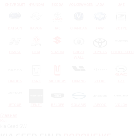
CHEVROLET
HYUNDAI
SKODA
VOLKSWAGEN
LADA
UAZ
DATSUN
RAVON
JAC
CHANGAN
FAW
ZOTYE
HAVAL
DFM
SUZUKI
GREAT
TOYOTA
CHERYEXEED
WALL
OMODA
TANK
МОСКВИЧ
LIXIANG
ZEEKR
GAC
JETOUR
TENET
BELGEE
SOLARIS
JAECOO
VOLGA
Главная
Kia
kia Ceed SW