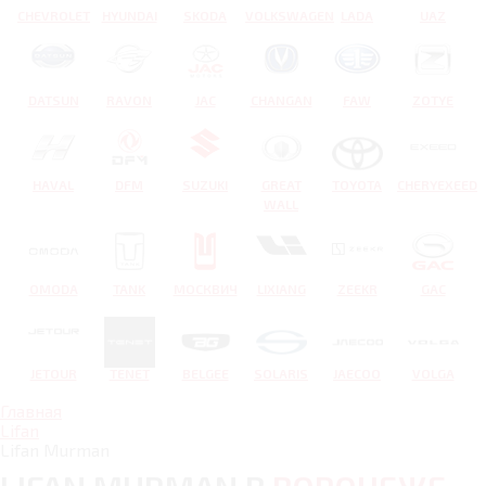
CHEVROLET
HYUNDAI
SKODA
VOLKSWAGEN
LADA
UAZ
DATSUN
RAVON
JAC
CHANGAN
FAW
ZOTYE
HAVAL
DFM
SUZUKI
GREAT
TOYOTA
CHERYEXEED
WALL
OMODA
TANK
МОСКВИЧ
LIXIANG
ZEEKR
GAC
JETOUR
TENET
BELGEE
SOLARIS
JAECOO
VOLGA
Главная
Lifan
Lifan Murman