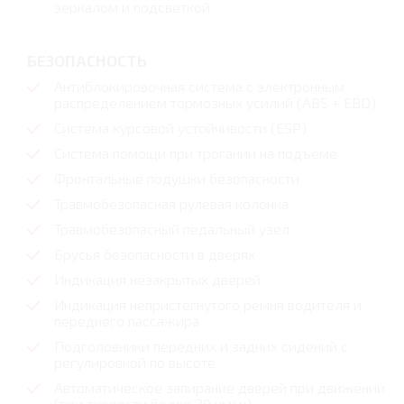
зеркалом и подсветкой
БЕЗОПАСНОСТЬ
Антиблокировочная система с электронным
распределением тормозных усилий (ABS + EBD)
Система курсовой устойчивости (ESP)
Система помощи при трогании на подъеме
Фронтальные подушки безопасности
Травмобезопасная рулевая колонка
Травмобезопасный педальный узел
Брусья безопасности в дверях
Индикация незакрытых дверей
Индикация непристегнутого ремня водителя и
переднего пассажира
Подголовники передних и задних сидений с
регулировкой по высоте
Автоматическое запирание дверей при движении
(при скорости более 20 км\ч)