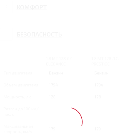
КОМФОРТ
БЕЗОПАСНОСТЬ
1.8 MT 128 Л.С.
1.8 MT 128 Л.С.
ELEGANCE
PRESTIGE
Тип двигателя
Бензин
Бензин
Объем двигателя
1794
1794
Мощность, л.с.
128
128
Разгон до 100 км/
час, с
Максимальная
179
179
скорость, км/ч