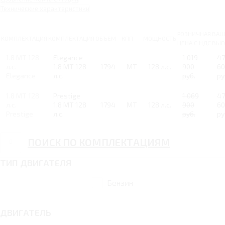
Технические характеристики
РОЗНИЧНАЯ
ВАШ
КОМПЛЕКТАЦИЯ
КОМПЛЕКТАЦИЯ
ОБЪЕМ
КПП
МОЩНОСТЬ
ЦЕНА С НДС
ВЫГ
1.8 MT 128
Elegance
1 019
47
л.с.
1.8 MT 128
1794
MT
128 л.с.
900
60
Elegance
л.с.
руб.
ру
1.8 MT 128
Prestige
1 069
47
л.с.
1.8 MT 128
1794
MT
128 л.с.
900
60
Prestige
л.с.
руб.
ру
ПОИСК ПО КОМПЛЕКТАЦИЯМ
ТИП ДВИГАТЕЛЯ
Бензин
ДВИГАТЕЛЬ