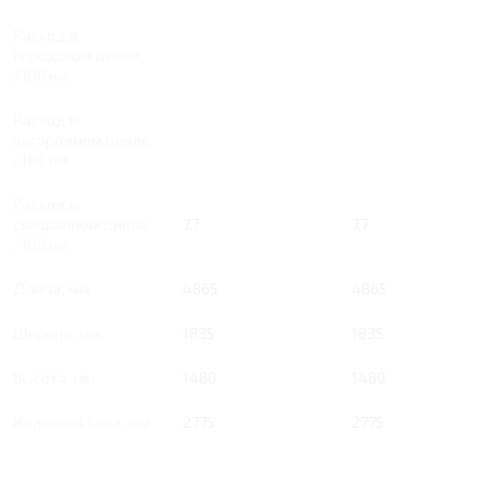
Расход в
городском цикле,
/100 км
Расход в
загородном цикле,
/100 км
Расход в
смешанном цикле,
7.7
7.7
/100 км
Длина, мм
4865
4865
Ширина, мм
1835
1835
Высота, мм
1480
1480
Колесная база, мм
2775
2775